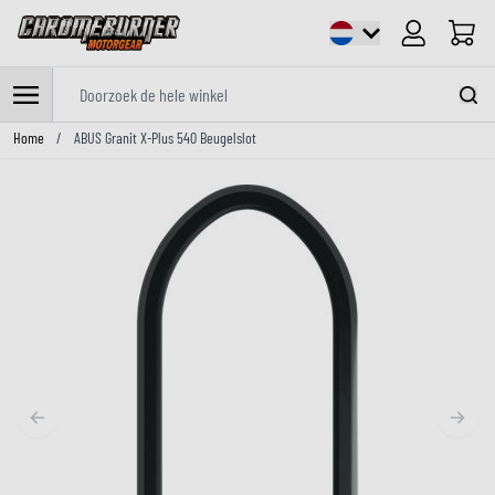
Cart
Doorzoek de hele winkel
Ga naar de inhoud
Home
/
ABUS Granit X-Plus 540 Beugelslot