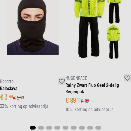
MUGENRACE
Bogotto
Rainy Zwart Fluo Geel 2-delig
Balaclava
Regenpak
€
3
99
€
5
99
€
89
10
€
99
33% korting op adviesprijs
10% korting op adviesprijs