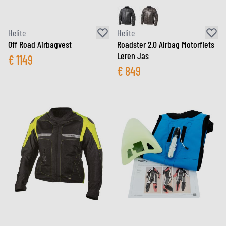
Helite
Helite
Off Road Airbagvest
Roadster 2.0 Airbag Motorfiets
Leren Jas
€
1149
€
849