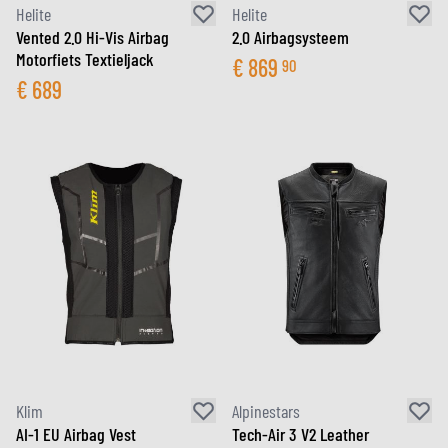
Helite
Helite
Vented 2.0 Hi-Vis Airbag
2.0 Airbagsysteem
Motorfiets Textieljack
€
869
90
€
689
Klim
Alpinestars
AI-1 EU Airbag Vest
Tech-Air 3 V2 Leather