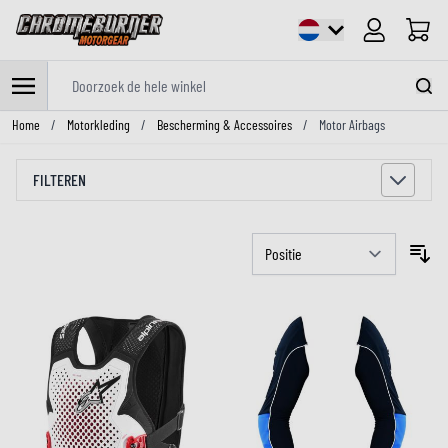
Cart
Doorzoek de hele winkel
Ga naar de inhoud
Home
/
Motorkleding
/
Bescherming & Accessoires
/
Motor Airbags
FILTEREN