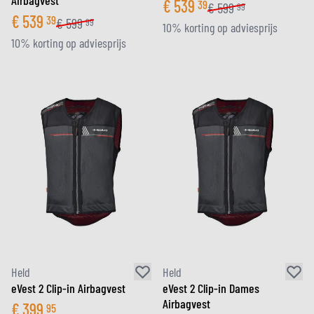
Airbagvest
€
539
39
€
599
99
€
539
39
€
599
99
10% korting op adviesprijs
10% korting op adviesprijs
Held
Held
eVest 2 Clip-in Airbagvest
eVest 2 Clip-in Dames
Airbagvest
€
399
95