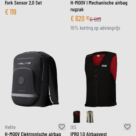
Fork Sensor 2.0 Set
H-MOOV l Mechanische airbag
rugzak
€
119
€
620
10
€
689
10% korting op adviesprijs
Helite
IXS
H-MOOV Elektronische airbag
IPRO 1.0 Airbagvest