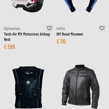
Alpinestars
Helite
Tech-Air MX Motocross Airbag
Off Road Mouwen
Vest
€
119
€
599