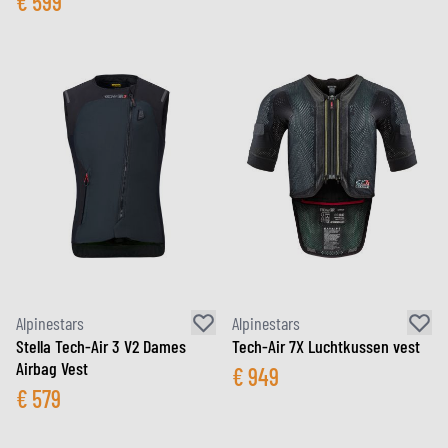
€
599
Alpinestars
Alpinestars
Stella Tech-Air 3 V2 Dames
Tech-Air 7X Luchtkussen vest
Airbag Vest
€
949
€
579