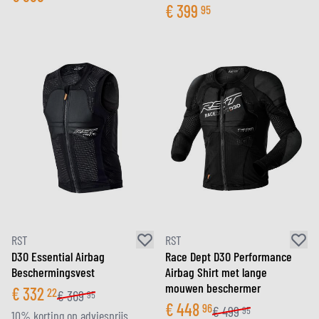
€
399
95
RST
RST
D3O Essential Airbag
Race Dept D3O Performance
Beschermingsvest
Airbag Shirt met lange
mouwen beschermer
€
332
22
€
369
95
€
448
96
€
499
95
10% korting op adviesprijs