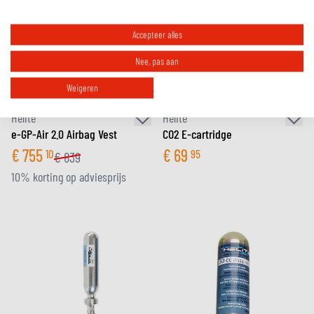
Accepteer alles
Nee, pas aan
Weigeren
Helite
Helite
e-GP-Air 2.0 Airbag Vest
CO2 E-cartridge
€
755
€
69
10
95
€
839
10% korting op adviesprijs