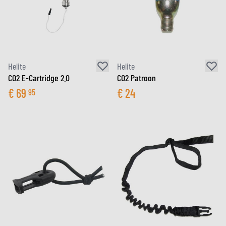
Helite
Helite
CO2 E-Cartridge 2.0
CO2 Patroon
€
69
€
24
95