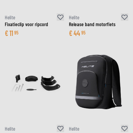
Helite
Helite
Fixatieclip voor ripcord
Release band motorfiets
€
11
€
44
95
95
Helite
Helite