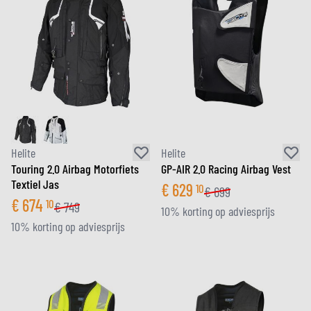
Helite
Helite
Touring 2.0 Airbag Motorfiets
GP-AIR 2.0 Racing Airbag Vest
Textiel Jas
€
629
10
€
699
€
674
10
€
749
10% korting op adviesprijs
10% korting op adviesprijs