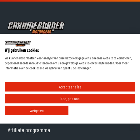
Blog
Wij gebruiken cookies
Over ons
We kunnen deze plaatsen voor analyse van onze bezoekersgegevens, om onze website te verbeteren,
gepersonaliseerde inhoud te tonen en om u een geweldige website-ervaring te bieden. Voor meer
informatie over de cookies die we gebruiken opent u de instellingen.
Klantenservice
Retouren
Accepteer alles
Garanties en reparaties
Nee, pas aan
Neem contact op
Weigeren
Samenwerkingen
Affiliate programma