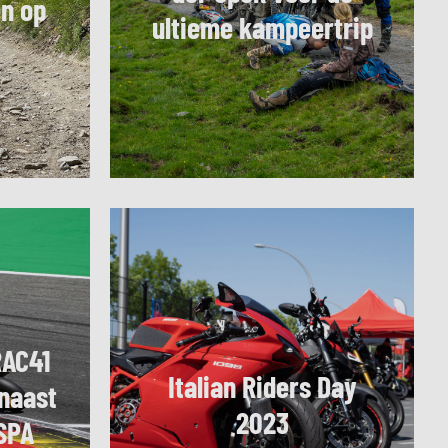
en op
ultieme kampeertrip
RAC41
Italian Riders Day
 naast
2023
 SPA