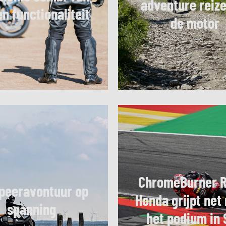
adventure reiz
 en functionaliteit
de motor
ChromeBurner 
eeravontuur op
Honda grijpt net
spanning
het podium in