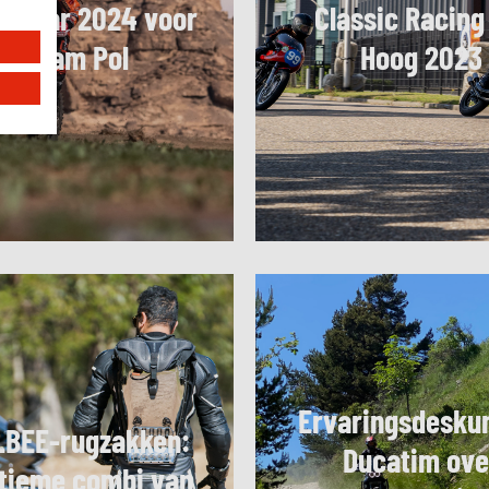
 Dakar 2024 voor
Classic Racing
Mirjam Pol
Hoog 2023
Ervaringsdesku
BEE-rugzakken:
Ducatim ove
ltieme combi van