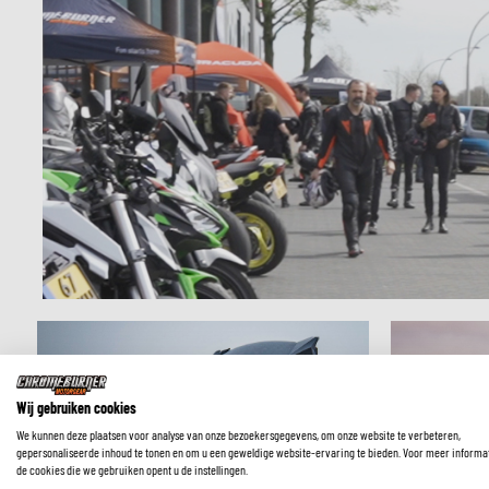
Wij gebruiken cookies
We kunnen deze plaatsen voor analyse van onze bezoekersgegevens, om onze website te verbeteren,
gepersonaliseerde inhoud te tonen en om u een geweldige website-ervaring te bieden. Voor meer informa
Het installeren van
de cookies die we gebruiken opent u de instellingen.