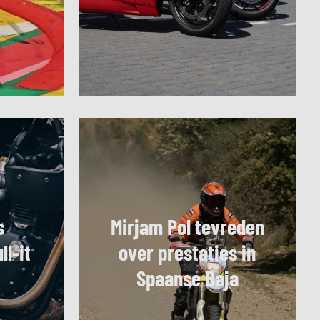
s
Mirjam Pol tevreden
ll-it
over prestaties in
Spaanse Baja