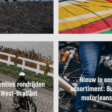
Nieuw in on
entiek rondrijden
assortiment: Bu
 West-Brabant
motorjeans