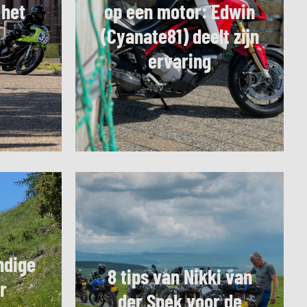
 het
op een motor: Edwin
(Cyanate81) deelt zijn
ervaring
ndige
8 tips van Nikki van
r
der Spek voor de