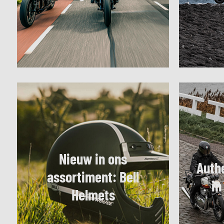
Nieuw in ons
Auth
assortiment: Bell
in
Helmets