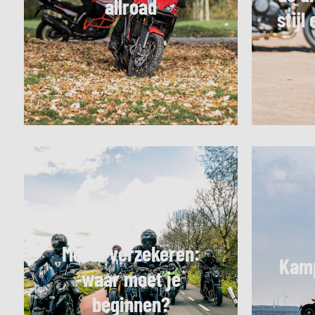
allroad
stijl
Motor verzekeren:
Kamp
waar moet je
beginnen?