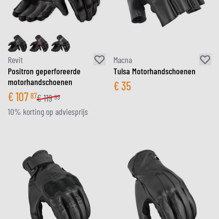
Revit
Macna
Positron geperforeerde
Tulsa Motorhandschoenen
motorhandschoenen
€
35
€
107
87
€
119
99
10% korting op adviesprijs