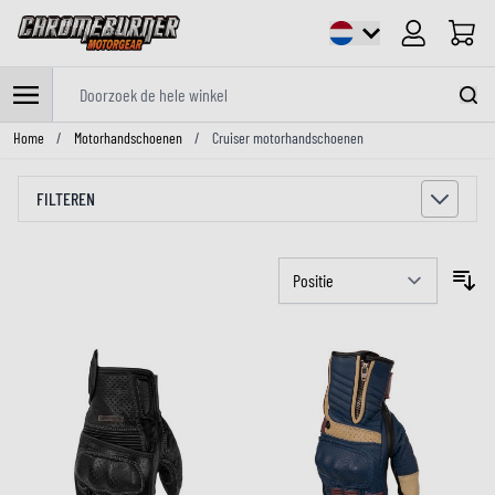
Cart
Doorzoek de hele winkel
Ga naar de inhoud
Home
/
Motorhandschoenen
/
Cruiser motorhandschoenen
FILTEREN