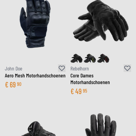
John Doe
Rebelhorn
Aero Mesh Motorhandschoenen
Core Dames
Motorhandschoenen
€
69
90
€
49
95