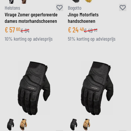
Helstons
Bogotto
Virage Zomer geperforeerde
Jingo Motorfiets
dames motorhandschoenen
handschoenen
€
57
€
24
60
49
€
64
€
49
95
10% korting op adviesprijs
51% korting op adviesprijs