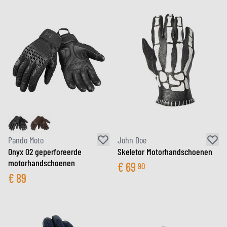
Pando Moto
John Doe
Onyx 02 geperforeerde
Skeletor Motorhandschoenen
motorhandschoenen
€
69
90
€
89