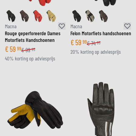
Macna
Macna
Rouge geperforeerde Dames
Felon Motorfiets handschoenen
Motorfiets Handschoenen
€
59
99
€
74
95
€
59
99
€
99
95
20% korting op adviesprijs
40% korting op adviesprijs