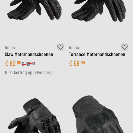
Richa
Richa
Claw Motorhandschoenen
Torrance Motorhandschoenen
€
80
€
69
90
99
€
89
99
10% korting op adviesprijs