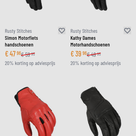
Rusty Stitches
Rusty Stitches
Simon Motorfiets
Kathy Dames
handschoenen
Motorhandschoenen
€
47
€
39
96
96
€
59
€
49
95
95
20% korting op adviesprijs
20% korting op adviesprijs