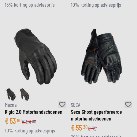
15% korting op adviesprijs
10% korting op adviesprijs
Macna
SECA
Rigid 2.0 Motorhandschoenen
Seca Ghost geperforeerde
motorhandschoenen
€
53
90
€
59
95
€
55
30
€
79
10% korting op adviesprijs