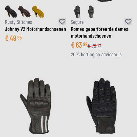
Rusty Stitches
Segura
Johnny V2 Motorhandschoenen
Romeo geperforeerde dames
motorhandschoenen
€
49
95
€
63
99
€
79
99
20% korting op adviesprijs