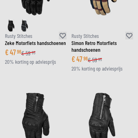
Rusty Stitches
Rusty Stitches
Zeke Motorfiets handschoenen
Simon Retro Motorfiets
handschoenen
€
47
96
€
59
95
€
47
96
€
59
95
20% korting op adviesprijs
20% korting op adviesprijs