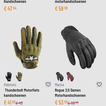
Handschoenen
motorhandschoenen
€
47
€
59
54
95
Helstons
Macna
Thunderbolt Motorfiets
Rogue 2.0 Dames
handschoenen
Motorhandschoenen
€
41
€
53
65
95
€
49
€
59
95