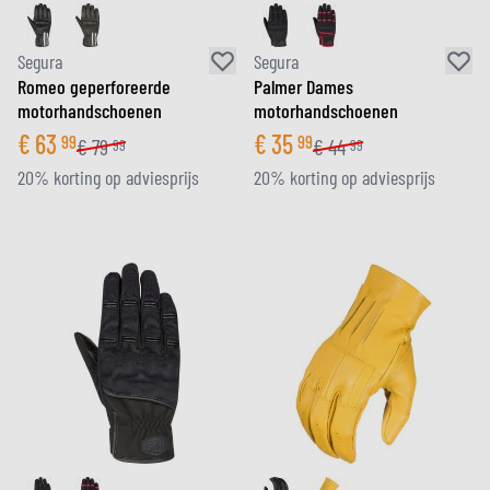
Segura
Segura
Romeo geperforeerde
Palmer Dames
motorhandschoenen
motorhandschoenen
€
63
€
35
99
99
€
79
€
44
99
99
20% korting op adviesprijs
20% korting op adviesprijs