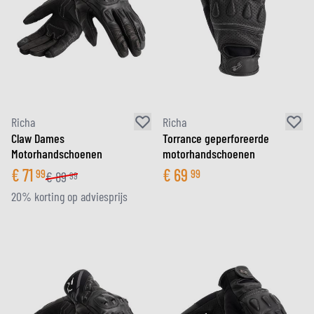
Richa
Richa
Claw Dames
Torrance geperforeerde
Motorhandschoenen
motorhandschoenen
€
71
€
69
99
99
€
89
99
20% korting op adviesprijs