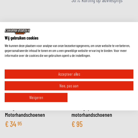
30% korting op adviesprijs
Wij gebruiken cookies
We kunnen deze plaatsen voor analyse van onze bezoekersgegevens, om onze website te verbeteren,
gepersonaliseerde inhoud te tonen en om u een geweldige website-ervaring te bieden. Voor meer
informatie over de cookies die we gebruiken opent u de instellingen.
Accepteer alles
Nee, pas aan
Weigeren
Rebelhorn
Pando Moto
Thug II Dames
Vidar geperforeerde
Motorhandschoenen
motorhandschoenen
€
34
€
95
95