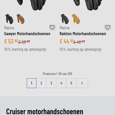
Macna
Macna
Sawyer Motorhandschoenen
Ralston Motorhandschoenen
€
53
€
44
90
91
€
59
€
49
95
95
10% korting op adviesprijs
10% korting op adviesprijs
Producten
1
-
36
van
259
Pagina
U lees momenteel pagina
Pagina
Pagina
Pagina
Pagina
Pagina
1
2
3
4
5
Cruiser motorhandschoenen