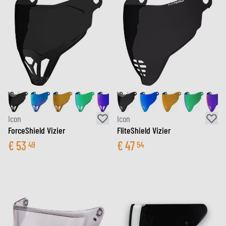
Icon
Icon
ForceShield Vizier
FliteShield Vizier
€
53
€
47
49
54