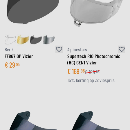
Berik
Alpinestars
FF867 GP Vizier
Supertech R10 Photochromic
(HC) GEN1 Vizier
€
29
95
€
169
96
€
199
95
15% korting op adviesprijs