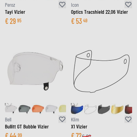
Peroz
Icon
Tayi Vizier
Optics Tracshield 22.06 Vizier
€
29
€
53
95
49
Bell
Klim
Bullitt GT Bubble Vizier
X1 Vizier
€
44
€
72
99
€
80