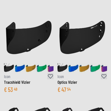
Icon
Icon
Tracshield Vizier
Optics Vizier
€
53
€
47
49
54