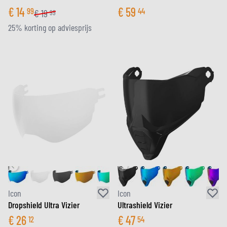
€
14
€
59
99
44
€
19
99
25% korting op adviesprijs
Icon
Icon
Dropshield Ultra Vizier
Ultrashield Vizier
€
26
€
47
12
54