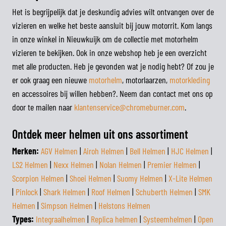
Het is begrijpelijk dat je deskundig advies wilt ontvangen over de
vizieren en welke het beste aansluit bij jouw motorrit. Kom langs
in onze winkel in Nieuwkuijk om de collectie met motorhelm
vizieren te bekijken. Ook in onze webshop heb je een overzicht
met alle producten. Heb je gevonden wat je nodig hebt? Of zou je
er ook graag een nieuwe
motorhelm
, motorlaarzen,
motorkleding
en accessoires bij willen hebben?. Neem dan contact met ons op
door te mailen naar
klantenservice@chromeburner.com
.
Ontdek meer helmen uit ons assortiment
Merken:
AGV Helmen
|
Airoh Helmen
|
Bell Helmen
|
HJC Helmen
|
LS2 Helmen
|
Nexx Helmen
|
Nolan Helmen
|
Premier Helmen
|
Scorpion Helmen
|
Shoei Helmen
|
Suomy Helmen
|
X-Lite Helmen
|
Pinlock
|
Shark Helmen
|
Roof Helmen
|
Schuberth Helmen
|
SMK
Helmen
|
Simpson Helmen
|
Helstons Helmen
Types:
Integraalhelmen
|
Replica helmen
|
Systeemhelmen
|
Open