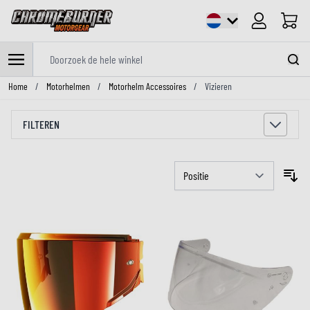
Cart
Doorzoek de hele winkel
Ga naar de inhoud
Home
/
Motorhelmen
/
Motorhelm Accessoires
/
Vizieren
FILTEREN