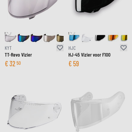
KYT
HJC
TT-Revo Vizier
HJ-45 Vizier voor F100
€
32
€
59
50