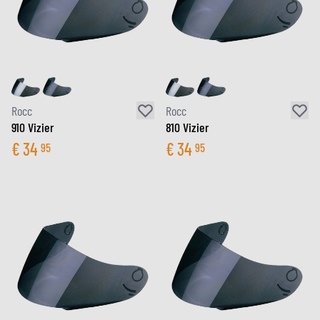
Rocc
Rocc
910 Vizier
810 Vizier
€
34
€
34
95
95