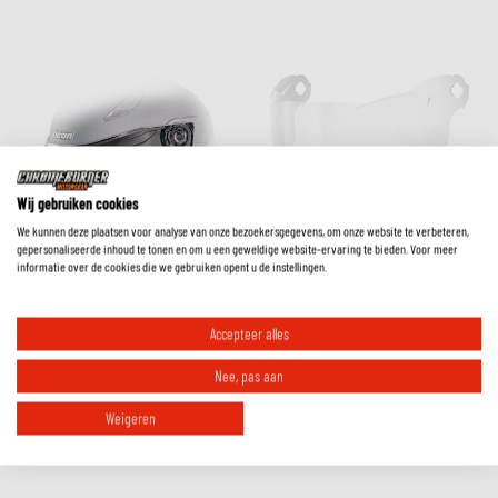
Wij gebruiken cookies
We kunnen deze plaatsen voor analyse van onze bezoekersgegevens, om onze website te verbeteren,
gepersonaliseerde inhoud te tonen en om u een geweldige website-ervaring te bieden. Voor meer
informatie over de cookies die we gebruiken opent u de instellingen.
Accepteer alles
Icon
Icon
Threshold Vizier 22.06
Ultraflite Vizier 22.06
Nee, pas aan
€
41
€
47
59
54
Weigeren