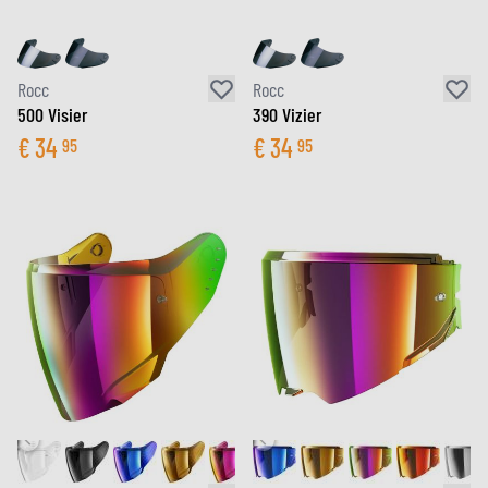
Rocc
Rocc
500 Visier
390 Vizier
€
34
€
34
95
95