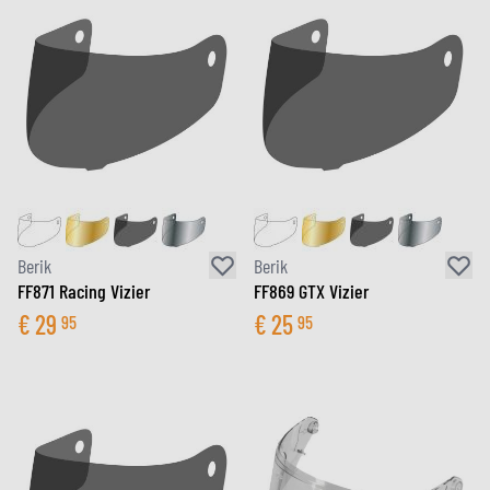
Berik
Berik
FF871 Racing Vizier
FF869 GTX Vizier
€
29
€
25
95
95