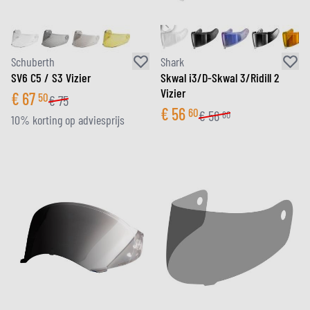
Schuberth
Shark
SV6 C5 / S3 Vizier
Skwal i3/D-Skwal 3/Ridill 2
Vizier
€
67
50
€
75
€
56
60
€
56
60
10% korting op adviesprijs