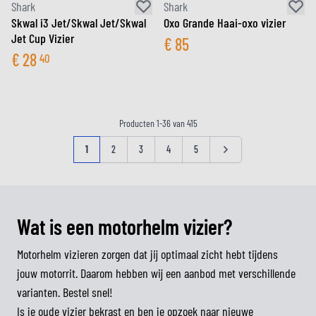
Shark
Shark
Skwal i3 Jet/Skwal Jet/Skwal
Oxo Grande Haai-oxo vizier
Jet Cup Vizier
€
85
€
28
40
Producten
1
-
36
van
415
Pagina
U lees momenteel pagina
Pagina
Pagina
Pagina
Pagina
Pagina
1
2
3
4
5
Wat is een motorhelm vizier?
Motorhelm vizieren zorgen dat jij optimaal zicht hebt tijdens
jouw motorrit. Daarom hebben wij een aanbod met verschillende
varianten. Bestel snel!
Is je oude vizier bekrast en ben je opzoek naar nieuwe