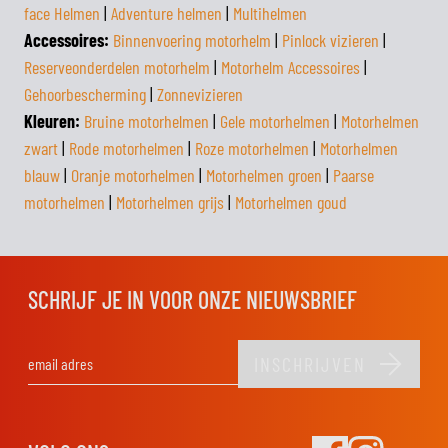
face Helmen
|
Adventure helmen
|
Multihelmen
Accessoires:
Binnenvoering motorhelm
|
Pinlock vizieren
|
Reserveonderdelen motorhelm
|
Motorhelm Accessoires
|
Gehoorbescherming
|
Zonnevizieren
Kleuren:
Bruine motorhelmen
|
Gele motorhelmen
|
Motorhelmen
zwart
|
Rode motorhelmen
|
Roze motorhelmen
|
Motorhelmen
blauw
|
Oranje motorhelmen
|
Motorhelmen groen
|
Paarse
motorhelmen
|
Motorhelmen grijs
|
Motorhelmen goud
SCHRIJF JE IN VOOR ONZE NIEUWSBRIEF
INSCHRIJVEN
E-mail adres