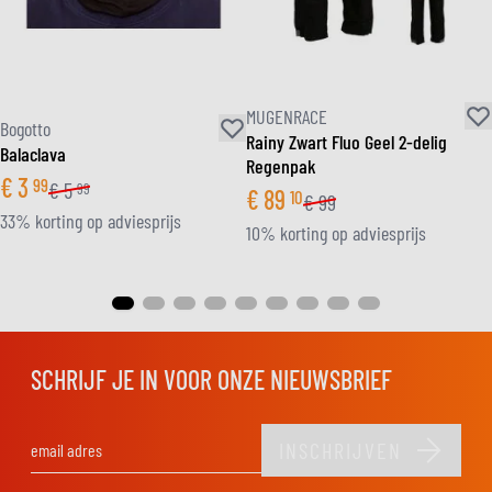
MUGENRACE
Bogotto
Rainy Zwart Fluo Geel 2-delig
Balaclava
Regenpak
€
3
99
€
5
99
€
89
10
€
99
33% korting op adviesprijs
10% korting op adviesprijs
SCHRIJF JE IN VOOR ONZE NIEUWSBRIEF
INSCHRIJVEN
E-mail adres