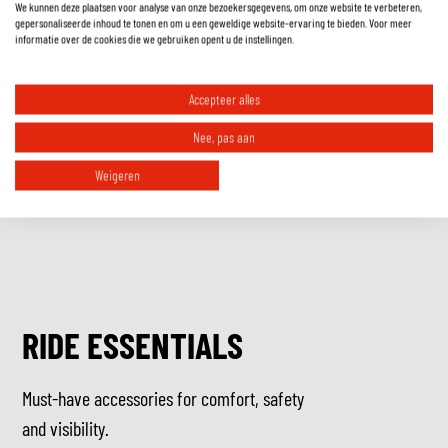
We kunnen deze plaatsen voor analyse van onze bezoekersgegevens, om onze website te verbeteren,
Hoe controleer ik of de helm echt goed zit?
gepersonaliseerde inhoud te tonen en om u een geweldige website-ervaring te bieden. Voor meer
informatie over de cookies die we gebruiken opent u de instellingen.
Is een ECE gekeurde motorhelm toegestaan in mijn land?
Accepteer alles
Nee, pas aan
Weigeren
RIDE ESSENTIALS
Must-have accessories for comfort, safety
and visibility.