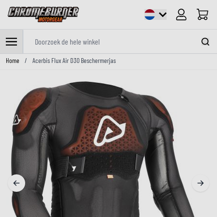
Cart
Doorzoek de hele winkel
Ga naar de inhoud
Home
/
Acerbis Flux Air D3O Beschermerjas