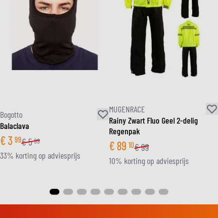
MUGENRACE
Bogotto
Rainy Zwart Fluo Geel 2-delig
Balaclava
Regenpak
€
3
99
€
5
99
€
89
10
€
99
33% korting op adviesprijs
10% korting op adviesprijs