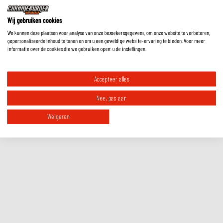
EXTRA INFORMATIE
Wij gebruiken cookies
We kunnen deze plaatsen voor analyse van onze bezoekersgegevens, om onze website te verbeteren,
gepersonaliseerde inhoud te tonen en om u een geweldige website-ervaring te bieden. Voor meer
MAATTABEL
informatie over de cookies die we gebruiken opent u de instellingen.
REVIEWS
Accepteer alles
FAQ
Nee, pas aan
Weigeren