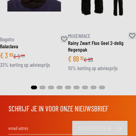
MUGENRACE
Bogotto
Rainy Zwart Fluo Geel 2-delig
Balaclava
Regenpak
€
3
99
€
5
99
€
89
10
€
99
33% korting op adviesprijs
10% korting op adviesprijs
SCHRIJF JE IN VOOR ONZE NIEUWSBRIEF
INSCHRIJVEN
E-mail adres