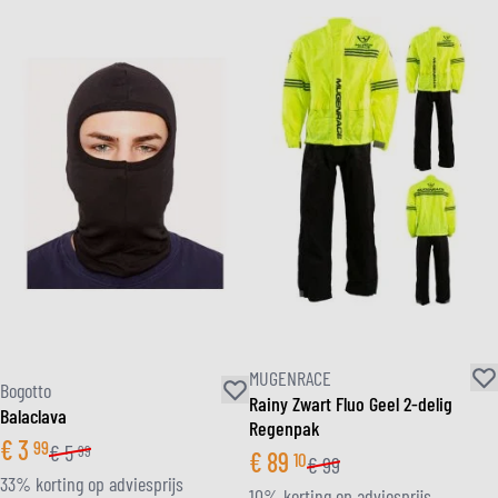
MUGENRACE
Bogotto
Rainy Zwart Fluo Geel 2-delig
Balaclava
Regenpak
€
3
99
€
5
99
€
89
10
€
99
33% korting op adviesprijs
10% korting op adviesprijs