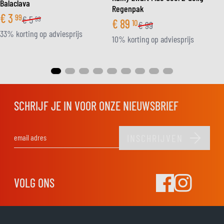
Balaclava
Regenpak
€
3
99
€
5
99
€
89
10
€
99
33% korting op adviesprijs
10% korting op adviesprijs
SCHRIJF JE IN VOOR ONZE NIEUWSBRIEF
INSCHRIJVEN
E-mail adres
VOLG ONS