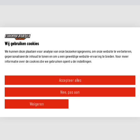
Wij gebruiken cookies
We kunnen deze plaatsen voor analyse van onze bezoekersgegevens, om onze website te verbeteren,
gepersonaliseerde inhoud te tonen en om u een geweldige website-ervaring te bieden. Voor meer
informatie over de cookies die we gebruiken opent u de instellingen.
RIDE ESSENTIALS
Accepteer alles
Must-have accessories for comfort, safety
and visibility.
Nee, pas aan
Weigeren
Check out our collection