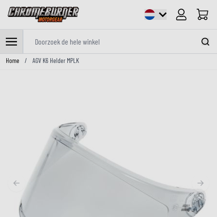
Cart
Doorzoek de hele winkel
Ga naar de inhoud
Home
/
AGV K6 Helder MPLK