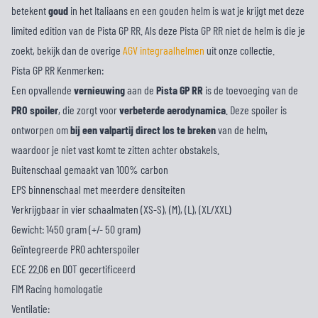
betekent
goud
in het Italiaans en een gouden helm is wat je krijgt met deze
limited edition van de Pista GP RR. Als deze Pista GP RR niet de helm is die je
zoekt, bekijk dan de overige
AGV integraalhelmen
uit onze collectie.
Pista GP RR Kenmerken:
Een opvallende
vernieuwing
aan de
Pista GP RR
is de toevoeging van de
PRO spoiler
, die zorgt voor
verbeterde aerodynamica
. Deze spoiler is
ontworpen om
bij een valpartij direct los te breken
van de helm,
waardoor je niet vast komt te zitten achter obstakels.
Buitenschaal gemaakt van 100% carbon
EPS binnenschaal met meerdere densiteiten
Verkrijgbaar in vier schaalmaten (XS-S), (M), (L), (XL/XXL)
Gewicht: 1450 gram (+/- 50 gram)
Geïntegreerde PRO achterspoiler
ECE 22.06 en DOT gecertificeerd
FIM Racing homologatie
Ventilatie: