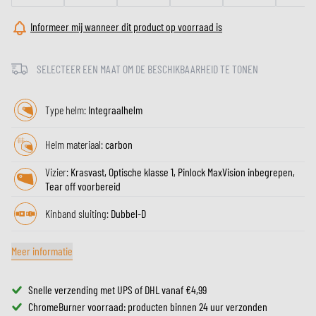
Informeer mij wanneer dit product op voorraad is
SELECTEER EEN MAAT OM DE BESCHIKBAARHEID TE TONEN
Type helm:
Integraalhelm
Helm materiaal:
carbon
Vizier:
Krasvast, Optische klasse 1, Pinlock MaxVision inbegrepen,
Tear off voorbereid
Kinband sluiting:
Dubbel-D
Meer informatie
Snelle verzending met UPS of DHL vanaf €4,99
ChromeBurner voorraad: producten binnen 24 uur verzonden