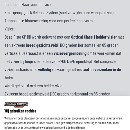
en je bent klaar voor de race.
Emergency Quick Release System (snel verwijderbare wangstukken)
Aanpasbare binnenvoering voor een perfecte pasvorm
Vizier:
Deze Pista GP RR wordt geleverd met een
Optical Class 1 helder vizier
met
een extreem
breed gezichtsveld
(190 graden horizontaal en 85 graden
verticaal). Daarnaast is er een
viziervergrendeling
om te voorkomen dat
het vizier bij hoge snelheden van +200 km/h openklapt. Het compacte
viziermechanisme is
volledig
vervaardigd uit
metaal
en
verzonken
in de
helm.
Wordt geleverd met een helder vizier
Extreem breed gezichtsveld (190 graden horizontaal en 85 graden
verticaal)
Optic Class 1 vizier van 4-5 mm dik
Wij gebruiken cookies
Pinlock voorbereid
We kunnen deze plaatsen voor analyse van onze bezoekersgegevens, om onze website te verbeteren,
gepersonaliseerde inhoud te tonen en om u een geweldige website-ervaring te bieden. Voor meer
Inclusief Maxvision 120 Pinlock
informatie over de cookies die we gebruiken opent u de instellingen.