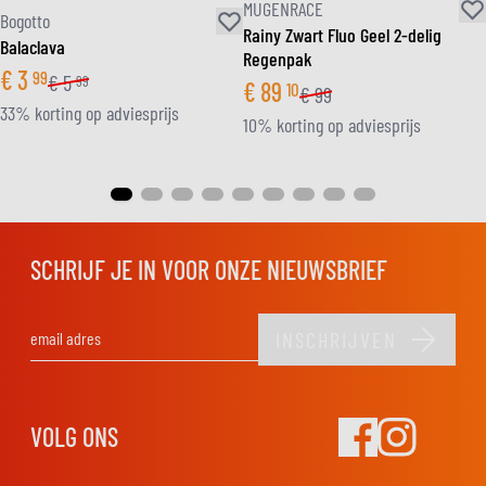
MUGENRACE
Bogotto
Rainy Zwart Fluo Geel 2-delig
Balaclava
Regenpak
€
3
99
€
5
99
€
89
10
€
99
33% korting op adviesprijs
10% korting op adviesprijs
SCHRIJF JE IN VOOR ONZE NIEUWSBRIEF
INSCHRIJVEN
E-mail adres
VOLG ONS