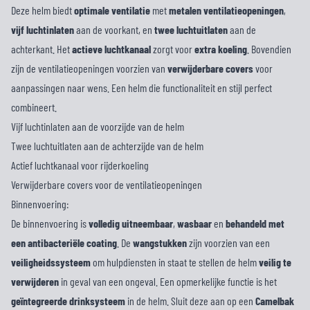
Deze helm biedt
optimale ventilatie
met
metalen ventilatieopeningen
,
vijf luchtinlaten
aan de voorkant, en
twee luchtuitlaten
aan de
achterkant. Het
actieve
luchtkanaal
zorgt voor
extra
koeling
. Bovendien
zijn de ventilatieopeningen voorzien van
verwijderbare
covers
voor
aanpassingen naar wens. Een helm die functionaliteit en stijl perfect
combineert.
Vijf luchtinlaten aan de voorzijde van de helm
Twee luchtuitlaten aan de achterzijde van de helm
Actief luchtkanaal voor rijderkoeling
Verwijderbare covers voor de ventilatieopeningen
Binnenvoering:
De binnenvoering is
volledig uitneembaar
,
wasbaar
en
behandeld met
een antibacteriële coating
. De
wangstukken
zijn voorzien van een
veiligheidssysteem
om hulpdiensten in staat te stellen de helm
veilig te
verwijderen
in geval van een ongeval. Een opmerkelijke functie is het
geïntegreerde drinksysteem
in de helm. Sluit deze aan op een
Camelbak