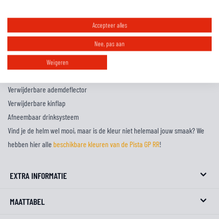
Voorbereid voor tear-offs (set tear-offs inbegrepen)
XQRS viziermechanisme voor eenvoudige vervanging van het vizier
Accepteer alles
Metalen scharniermechanisme
Nee, pas aan
Verzonken viziervergrendeling in de helm
Overige specificaties
Weigeren
Dubbel-D sluiting
Verwijderbare ademdeflector
Verwijderbare kinflap
Afneembaar drinksysteem
Vind je de helm wel mooi, maar is de kleur niet helemaal jouw smaak? We
hebben hier alle
beschikbare kleuren van de Pista GP RR
!
EXTRA INFORMATIE
MAATTABEL