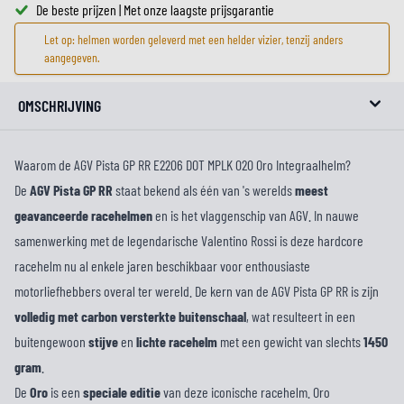
De beste prijzen | Met onze laagste prijsgarantie
Let op: helmen worden geleverd met een helder vizier, tenzij anders
aangegeven.
OMSCHRIJVING
Waarom de AGV Pista GP RR E2206 DOT MPLK 020 Oro Integraalhelm?
De
AGV Pista GP RR
staat bekend als één van 's werelds
meest
geavanceerde racehelmen
en is het vlaggenschip van AGV. In nauwe
samenwerking met de legendarische Valentino Rossi is deze hardcore
racehelm nu al enkele jaren beschikbaar voor enthousiaste
motorliefhebbers overal ter wereld. De kern van de AGV Pista GP RR is zijn
volledig met carbon versterkte buitenschaal
, wat resulteert in een
buitengewoon
stijve
en
lichte racehelm
met een gewicht van slechts
1450
gram
.
De
Oro
is een
speciale editie
van deze iconische racehelm. Oro