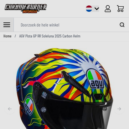
Cart
Doorzoek de hele winkel
Ga naar de inhoud
Home
/
AGV Pista GP RR Soleluna 2025 Carbon Helm