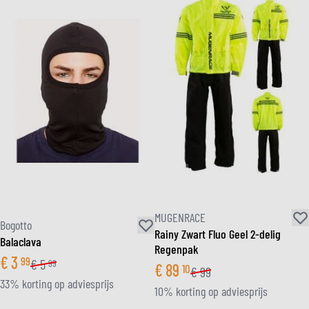
MUGENRACE
Bogotto
Rainy Zwart Fluo Geel 2-delig
Balaclava
Regenpak
€
3
99
€
5
99
€
89
10
€
99
33% korting op adviesprijs
10% korting op adviesprijs