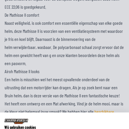
ECE 22.06 is goedgekeurd.
De Mathisse II comfort
Naast veiligheid, is ook comfort een essentiële eigenschap van elke goede
helm, deze Mathisse II is voorzien van een ventilatiesysteem met waardoor
je fris en koel blijft. Daarnaast is de binnenvoering van de
helm verwijderbaar, wasbaar. De polycarbonaat schaal zorgt ervoor dat de
helm een gewicht heeft van g en onze klanten beoordelen deze helm als
een pasvorm.
Airoh Mathisse II looks
Een helm is misschien wel het meest opvallende onderdeel van de
uitrusting dat een motorrijder kan dragen. Als je op zoek bent naar een
Bruin helm, dan is deze versie van de Mathisse II een fantastische keuze!
Het heeft een ontwerp en een Mat afwerking. Vind je de helm mooi, maar is
de kleur niet helemaal jouw smaak? We hebben hier alle
beschikbare
kleuren van de Mathisse II
!
Wij gebruiken cookies