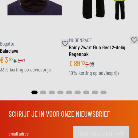
MUGENRACE
Bogotto
Rainy Zwart Fluo Geel 2-delig
Balaclava
Regenpak
€
3
99
€
5
99
€
89
10
€
99
33% korting op adviesprijs
10% korting op adviesprijs
SCHRIJF JE IN VOOR ONZE NIEUWSBRIEF
INSCHRIJVEN
E-mail adres