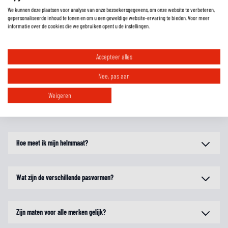
We kunnen deze plaatsen voor analyse van onze bezoekersgegevens, om onze website te verbeteren,
EXTRA INFORMATIE
gepersonaliseerde inhoud te tonen en om u een geweldige website-ervaring te bieden. Voor meer
informatie over de cookies die we gebruiken opent u de instellingen.
MAATTABEL
Accepteer alles
REVIEWS
Nee, pas aan
Weigeren
FAQ
Hoe meet ik mijn helmmaat?
Wat zijn de verschillende pasvormen?
Zijn maten voor alle merken gelijk?