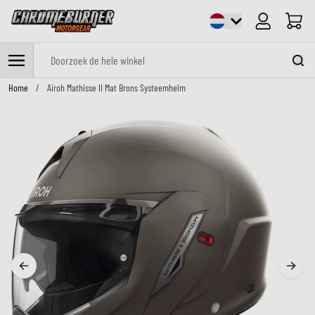
Cart
Doorzoek de hele winkel
Ga naar de inhoud
Home
/
Airoh Mathisse II Mat Brons Systeemhelm