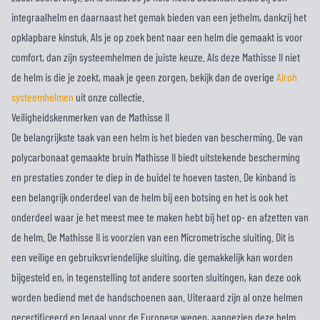
integraalhelm en daarnaast het gemak bieden van een jethelm, dankzij het
opklapbare kinstuk. Als je op zoek bent naar een helm die gemaakt is voor
comfort, dan zijn systeemhelmen de juiste keuze. Als deze Mathisse II niet
de helm is die je zoekt, maak je geen zorgen, bekijk dan de overige
Airoh
systeemhelmen
uit onze collectie.
Veiligheidskenmerken van de Mathisse II
De belangrijkste taak van een helm is het bieden van bescherming. De van
polycarbonaat gemaakte bruin Mathisse II biedt uitstekende bescherming
en prestaties zonder te diep in de buidel te hoeven tasten. De kinband is
een belangrijk onderdeel van de helm bij een botsing en het is ook het
onderdeel waar je het meest mee te maken hebt bij het op- en afzetten van
de helm. De Mathisse II is voorzien van een Micrometrische sluiting. Dit is
een veilige en gebruiksvriendelijke sluiting, die gemakkelijk kan worden
bijgesteld en, in tegenstelling tot andere soorten sluitingen, kan deze ook
worden bediend met de handschoenen aan. Uiteraard zijn al onze helmen
gecertificeerd en legaal voor de Europese wegen, aangezien deze helm