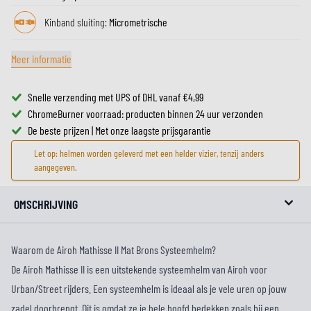
Kinband sluiting:
Micrometrische
Meer informatie
Snelle verzending met UPS of DHL vanaf €4,99
ChromeBurner voorraad: producten binnen 24 uur verzonden
De beste prijzen | Met onze laagste prijsgarantie
Let op: helmen worden geleverd met een helder vizier, tenzij anders
aangegeven.
OMSCHRIJVING
Waarom de Airoh Mathisse II Mat Brons Systeemhelm?
De Airoh Mathisse II is een uitstekende systeemhelm van Airoh voor
Urban/Street rijders. Een systeemhelm is ideaal als je vele uren op jouw
zadel doorbrengt. Dit is omdat ze je hele hoofd bedekken zoals bij een