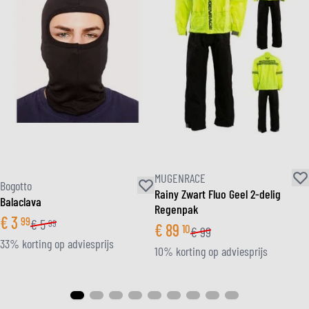
MUGENRACE
Bogotto
Rainy Zwart Fluo Geel 2-delig
Balaclava
Regenpak
€
3
99
€
5
99
€
89
10
€
99
33% korting op adviesprijs
10% korting op adviesprijs