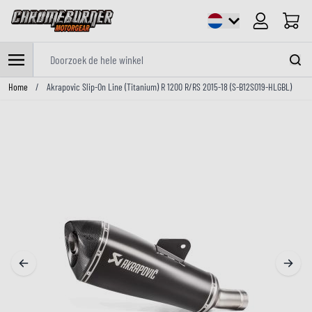
Cart
Doorzoek de hele winkel
Ga naar de inhoud
Home
/
Akrapovic Slip-On Line (Titanium) R 1200 R/RS 2015-18 (S-B12SO19-HLGBL)