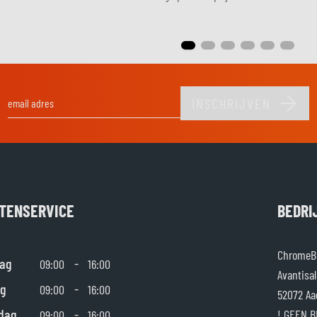
INSCHRIJVEN
E-mail adres
TENSERVICE
BEDRI
ChromeBu
ag
-
09:00
16:00
Avantisal
g
-
09:00
16:00
52072 Aa
dag
-
! GEEN B
09:00
16:00