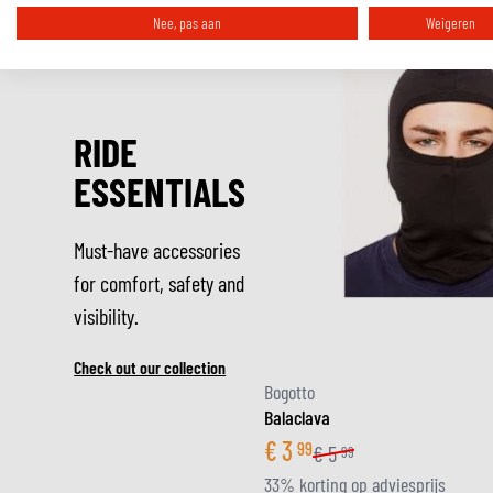
Nee, pas aan
Weigeren
RIDE
ESSENTIALS
Must-have accessories
for comfort, safety and
visibility.
Check out our collection
Bogotto
Balaclava
€
3
99
€
5
99
33% korting op adviesprijs