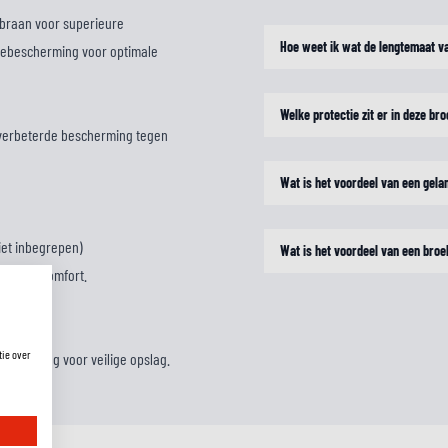
mbraan voor superieure
Hoe weet ik wat de lengtemaat v
niebescherming voor optimale
Welke protectie zit er in deze br
 verbeterde bescherming tegen
Wat is het voordeel van een gel
iet inbegrepen)
Wat is het voordeel van een br
m en rijcomfort.
tie over
psluiting voor veilige opslag.