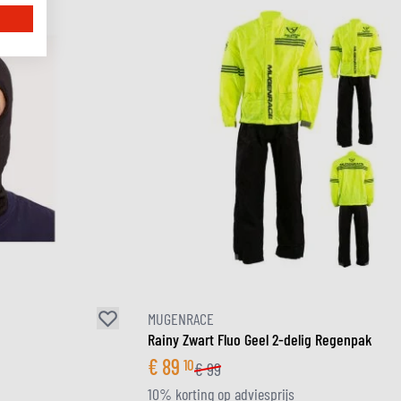
MUGENRACE
Rainy Zwart Fluo Geel 2-delig Regenpak
€
89
10
€
99
10% korting op adviesprijs