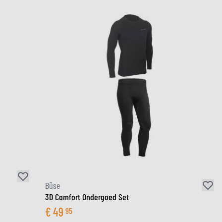
Büse
3D Comfort Ondergoed Set
€
49
95