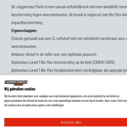
De Juggernaut Pants is een casual softshellbroek met een winddicht me
bescherming tegen weersinvloeden. De broek is uitgerust met Bio Flex-k
impactbescherming.
Eigenschappen:
Chassis gemaakt van een 3L softshell met een winddicht membraan voor
weersinvloeden.
Rekbare ribstof in de taille voor een optimale pasvorm.
Alpinestars Level 1 Bio Flex-bescherming op de knie (EN1621-1:2012)
Alpinestars Level 1 Bio-Flex heupbeschermers verkrijgbaar als upgrade (n
Rekbaar paneel aan de achterkant van de enkel voor een optimale pasvor
YKK-rits en verborgen drukknoop op de voorflap voor een veilige sluiting.
Wij gebruiken cookies
Elastische taille en trekkoord voor een optimale pasvorm en Prestaties.
We kunnen deze plaatsen voor analyse van onze bezoekersgegevens, om onze website te verbeteren,
gepersonaliseerde inhoud te tonen en om u een geweldige website-ervaring te bieden. Voor meer informa
Twee voorzakken, twee cargozakken (één met rits) met verborgen drukknoo
de cookies die we gebruiken opent u de instellingen.
Ventilatieopening op de dij voor een goede luchtstroom.
Accepteer alles