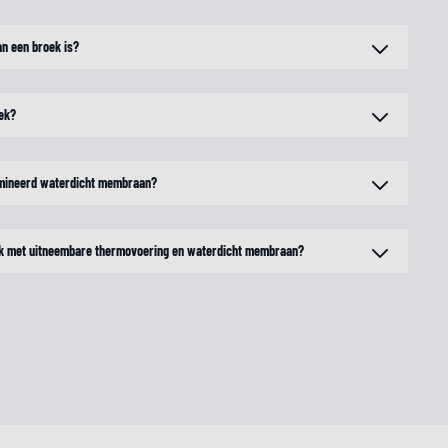
an een broek is?
oek?
amineerd waterdicht membraan?
oek met uitneembare thermovoering en waterdicht membraan?