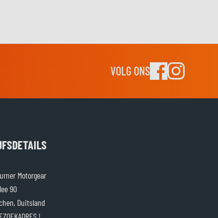
VOLG ONS
JFSDETAILS
rner Motorgear
lee 90
chen, Duitsland
EZOEKADRES !