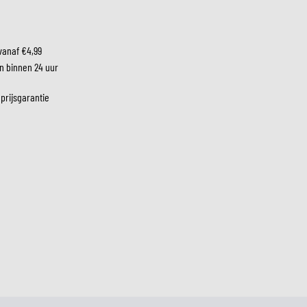
LM
vanaf €4,99
n binnen 24 uur
 prijsgarantie