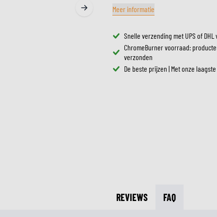
ZONNEVIZIEREN
Meer informatie
TANKTASSEN
CROSSBRILLEN
ZADELTASSEN
RESERVEONDERDELEN HE
Snelle verzending met UPS of DHL 
BESCHERMING & ACCESSOIRES
VRIJETIJDSKLEDING
BAGAGEREKKEN & BEVESTIGINGEN
BINNENVOERING HELM
ChromeBurner voorraad: producte
AIRBAGS
ACCESSOIRES
verzonden
BOVENLICHAAM BESCHERMING
TASSEN
De beste prijzen | Met onze laagste
ONDERLICHAAM BESCHERMING
PETTEN & MUTSEN
CROSS BESCHERMING
BRILLEN
REFLECTIEVESTEN
SCHOENEN
OVERIGE ACCESSOIRES
HOODIES & SWEATERS
JASSEN
LONGSLEEVES
BROEKEN
OVERHEMDEN
JURKEN & ROKKEN
REVIEWS
FAQ
SOKKEN
T-SHIRTS & POLO'S