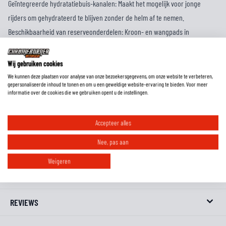
Geïntegreerde hydratatiebuis-kanalen: Maakt het mogelijk voor jonge
rijders om gehydrateerd te blijven zonder de helm af te nemen.
Beschikbaarheid van reserveonderdelen: Kroon- en wangpads in
verschillende maten om een perfecte pasvorm te garanderen terwijl uw
kind groeit.
Wij gebruiken cookies
Geavanceerde veiligheidsfuncties: Van de low friction coating tot de
We kunnen deze plaatsen voor analyse van onze bezoekersgegevens, om onze website te verbeteren,
gepersonaliseerde inhoud te tonen en om u een geweldige website-ervaring te bieden. Voor meer
meerdere dichtheid binnenvoering, elk aspect is ontworpen met veiligheid
informatie over de cookies die we gebruiken opent u de instellingen.
in gedachten.
Meer zien? Kijk dan op onze
Alpinestars Helmen
categoriepagina.
Accepteer alles
Nee, pas aan
EXTRA INFORMATIE
Weigeren
MAATTABEL
REVIEWS