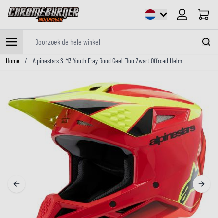
Cart
Doorzoek de hele winkel
Ga naar de inhoud
Home
/
Alpinestars S-M3 Youth Fray Rood Geel Fluo Zwart Offroad Helm