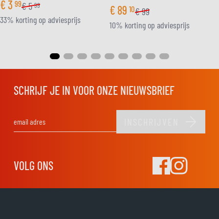
€
3
99
€
5
99
€
89
10
€
99
33% korting op adviesprijs
10% korting op adviesprijs
SCHRIJF JE IN VOOR ONZE NIEUWSBRIEF
INSCHRIJVEN
E-mail adres
VOLG ONS