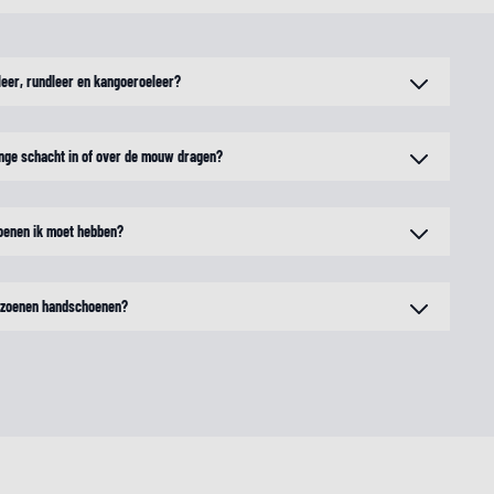
nleer, rundleer en kangoeroeleer?
nge schacht in of over de mouw dragen?
oenen ik moet hebben?
eizoenen handschoenen?