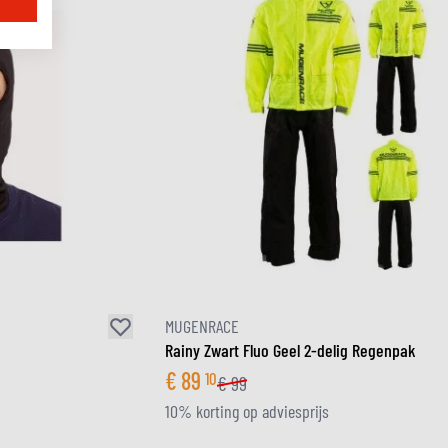
MUGENRACE
Rainy Zwart Fluo Geel 2-delig Regenpak
€
89
10
€
99
10% korting op adviesprijs