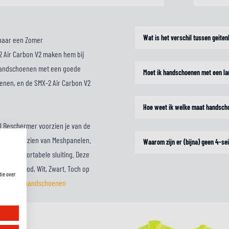
Wat is het verschil tussen geite
 naar een Zomer
 Air Carbon V2 maken hem bij
orhandschoenen met een goede
Moet ik handschoenen met een la
enen, en de SMX-2 Air Carbon V2
Hoe weet ik welke maat handsch
l Beschermer voorzien je van de
jn ze voorzien van Meshpanelen.
Waarom zijn er (bijna) geen 4-s
 en comfortabele sluiting. Deze
d geel, Rood, Wit, Zwart. Toch op
tie over
ars motorhandschoenen