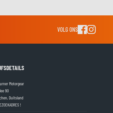
VOLG ONS
JFSDETAILS
rner Motorgear
lee 90
chen, Duitsland
EZOEKADRES !