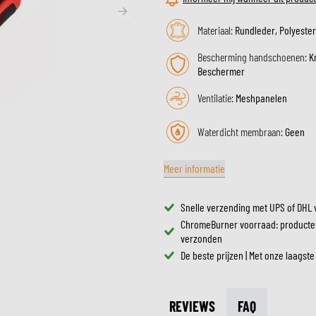
ZONNEVIZIEREN
TANKTASSEN
CROSSBRILLEN
Materiaal:
Rundleder, Polyester
ZADELTASSEN
RESERVEONDERDELEN HE
BESCHERMING & ACCESSOIRES
VRIJETIJDSKLEDING
Bescherming handschoenen:
K
BAGAGEREKKEN & BEVESTIGINGEN
BINNENVOERING HELM
Beschermer
AIRBAGS
ACCESSOIRES
BOVENLICHAAM BESCHERMING
TASSEN
Ventilatie:
Meshpanelen
ONDERLICHAAM BESCHERMING
PETTEN & MUTSEN
Waterdicht membraan:
Geen
CROSS BESCHERMING
BRILLEN
REFLECTIEVESTEN
SCHOENEN
Meer informatie
OVERIGE ACCESSOIRES
HOODIES & SWEATERS
JASSEN
Snelle verzending met UPS of DHL 
LONGSLEEVES
ChromeBurner voorraad: producte
BROEKEN
verzonden
OVERHEMDEN
De beste prijzen | Met onze laagste
JURKEN & ROKKEN
SOKKEN
REVIEWS
FAQ
T-SHIRTS & POLO'S