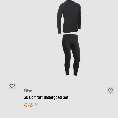
Büse
3D Comfort Ondergoed Set
€
49
95