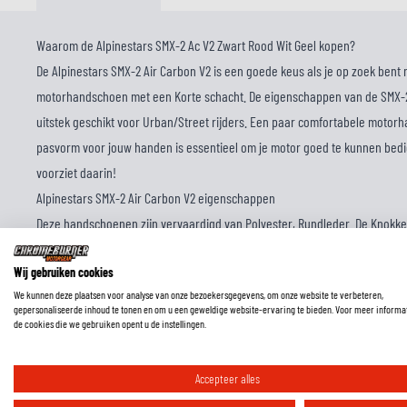
Waarom de Alpinestars SMX-2 Ac V2 Zwart Rood Wit Geel kopen?
De Alpinestars SMX-2 Air Carbon V2 is een goede keus als je op zoek bent
motorhandschoen met een Korte schacht. De eigenschappen van de SMX-2
uitstek geschikt voor Urban/Street rijders. Een paar comfortabele mot
pasvorm voor jouw handen is essentieel om je motor goed te kunnen bedi
voorziet daarin!
Alpinestars SMX-2 Air Carbon V2 eigenschappen
Deze handschoenen zijn vervaardigd van Polyester, Rundleder. De Knokke
nodige bescherming. Om je handen koel te houden op de warme dagen, zi
Wij gebruiken cookies
Deze handschoenen hebben een manchet met Klittenband voor een veilige
We kunnen deze plaatsen voor analyse van onze bezoekersgegevens, om onze website te verbeteren,
uitvoering van de SMX-2 Air Carbon V2 komt in de kleurstelling Fluoriseren
gepersonaliseerde inhoud te tonen en om u een geweldige website-ervaring te bieden. Voor meer informa
zoek naar iets anders? Bekijk dan ons volledige assortiment aan
Alpinest
de cookies die we gebruiken opent u de instellingen.
Accepteer alles