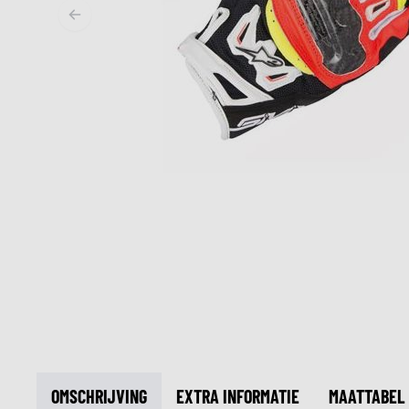
MIDDEN & ONDERKLEDING
ONDERKLEDING
MIDDENKLEDING
COLLETJES & HELMMUTSEN
SOKKEN
KOELVESTEN
OMSCHRIJVING
EXTRA INFORMATIE
MAATTABEL