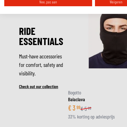
Nee, pas aan
Weigeren
RIDE
ESSENTIALS
Must-have accessories
for comfort, safety and
visibility.
Check out our collection
Bogotto
Balaclava
€
3
99
€
5
99
33% korting op adviesprijs