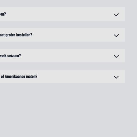
zen?
aat groter bestellen?
 welk seizoen?
n of Amerikaanse maten?