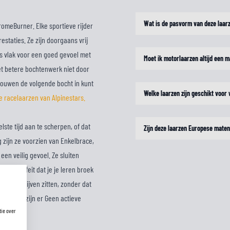
Wat is de pasvorm van deze laar
romeBurner. Elke sportieve rijder
estaties. Ze zijn doorgaans vrij
 is vlak voor een goed gevoel met
Moet ik motorlaarzen altijd een m
het betere bochtenwerk niet door
rtrouwen de volgende bocht in kunt
Welke laarzen zijn geschikt voor
 racelaarzen van Alpinestars.
ste tijd aan te scherpen, of dat
Zijn deze laarzen Europese mate
g zijn ze voorzien van Enkelbrace,
en veilig gevoel. Ze sluiten
et het feit dat je je leren broek
un plek blijven zitten, zonder dat
e houden zijn er Geen actieve
tie over