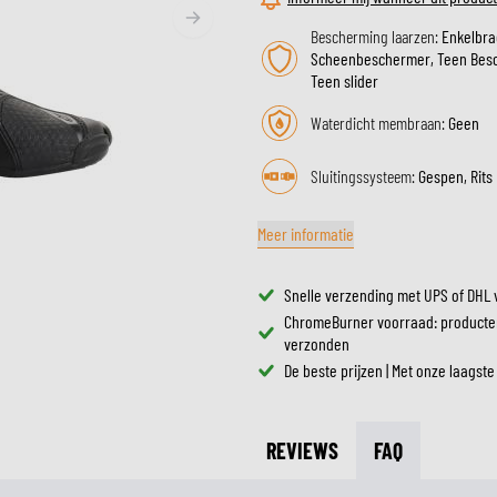
ZONNEVIZIEREN
TANKTASSEN
Bescherming laarzen:
Enkelbra
CROSSBRILLEN
Scheenbeschermer, Teen Bes
ZADELTASSEN
RESERVEONDERDELEN HE
Teen slider
BESCHERMING & ACCESSOIRES
VRIJETIJDSKLEDING
BAGAGEREKKEN & BEVESTIGINGEN
BINNENVOERING HELM
AIRBAGS
ACCESSOIRES
Waterdicht membraan:
Geen
BOVENLICHAAM BESCHERMING
TASSEN
Sluitingssysteem:
Gespen, Rits
ONDERLICHAAM BESCHERMING
PETTEN & MUTSEN
CROSS BESCHERMING
BRILLEN
Meer informatie
REFLECTIEVESTEN
SCHOENEN
OVERIGE ACCESSOIRES
HOODIES & SWEATERS
Snelle verzending met UPS of DHL 
JASSEN
ChromeBurner voorraad: producte
LONGSLEEVES
verzonden
BROEKEN
De beste prijzen | Met onze laagste
OVERHEMDEN
JURKEN & ROKKEN
REVIEWS
FAQ
SOKKEN
T-SHIRTS & POLO'S