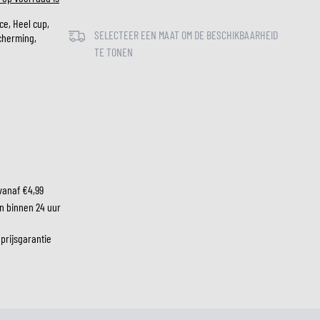
ce, Heel cup,
SELECTEER EEN MAAT OM DE BESCHIKBAARHEID
cherming,
LM
TE TONEN
vanaf €4,99
n binnen 24 uur
 prijsgarantie