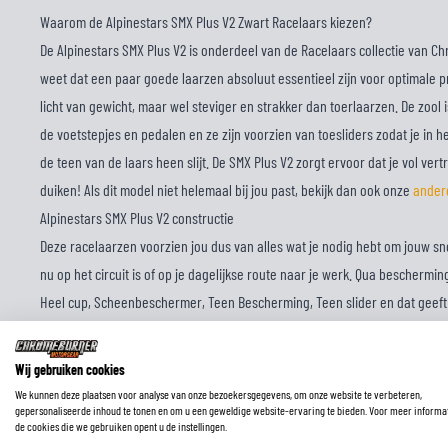
Waarom de Alpinestars SMX Plus V2 Zwart Racelaars kiezen?
De Alpinestars SMX Plus V2 is onderdeel van de Racelaars collectie van Ch
weet dat een paar goede laarzen absoluut essentieel zijn voor optimale pr
licht van gewicht, maar wel steviger en strakker dan toerlaarzen. De zool
de voetstepjes en pedalen en ze zijn voorzien van toesliders zodat je in 
de teen van de laars heen slijt. De SMX Plus V2 zorgt ervoor dat je vol ve
duiken! Als dit model niet helemaal bij jou past, bekijk dan ook onze
andere
Alpinestars SMX Plus V2 constructie
Deze racelaarzen voorzien jou dus van alles wat je nodig hebt om jouw snel
nu op het circuit is of op je dagelijkse route naar je werk. Qua beschermin
Heel cup, Scheenbeschermer, Teen Bescherming, Teen slider en dat geeft e
strak aan om je voeten, maar ze hebben uiteraard wel rekening gehouden m
in de laars wilt dragen. De sluiting met Gespen, Rits zorgt dat ze goed op h
Wij gebruiken cookies
ze gaan knellen. De SMX Plus V2 is vervaardigd van en om je voeten koel t
We kunnen deze plaatsen voor analyse van onze bezoekersgegevens, om onze website te verbeteren,
gepersonaliseerde inhoud te tonen en om u een geweldige website-ervaring te bieden. Voor meer informa
ventilatie ten behoeve van ventilatie.
de cookies die we gebruiken opent u de instellingen.
Alpinestars SMX Plus V2 uiterlijk