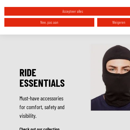
Deze specifieke uitvoering van de SMX Plus V2 komt in de kleurstelling Zwa
Accepteer alles
favoriete kleurstelling zijn, kijk dan even bij de
andere kleurstellingen van
Nee, pas aan
Weigeren
RIDE
ESSENTIALS
Must-have accessories
for comfort, safety and
visibility.
Check out our collection