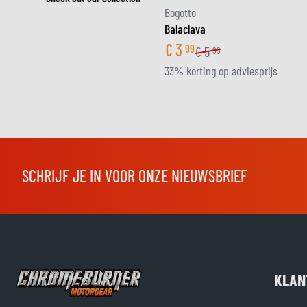
Bogotto
Balaclava
€
3
99
€
5
99
33% korting op adviesprijs
SCHRIJF JE IN VOOR ONZE NIEUWSBRIEF
KLAN