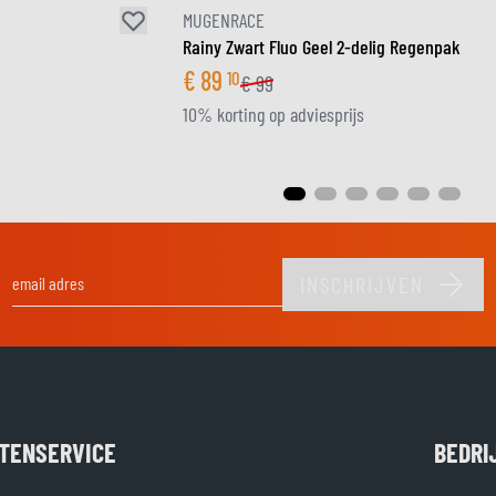
MUGENRACE
Rainy Zwart Fluo Geel 2-delig Regenpak
€
89
10
€
99
10% korting op adviesprijs
INSCHRIJVEN
E-mail adres
TENSERVICE
BEDRI