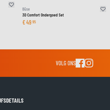
Büse
3D Comfort Ondergoed Set
€
49
95
VOLG ONS
JFSDETAILS