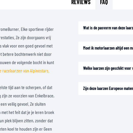
REVIEWS
FAQ
Wat is de pasvorm van deze laar
romeBurner. Elke sportieve rijder
estaties. Ze zijn doorgaans vrij
 is vlak voor een goed gevoel met
Moet ik motorlaarzen altijd een m
het betere bochtenwerk niet door
rtrouwen de volgende bocht in kunt
Welke laarzen zijn geschikt voor
 racelaarzen van Alpinestars.
ste tijd aan te scherpen, of dat
Zijn deze laarzen Europese mate
g zijn ze voorzien van Enkelbrace,
en veilig gevoel. Ze sluiten
et het feit dat je je leren broek
un plek blijven zitten, zonder dat
eten koel te houden zijn er Geen