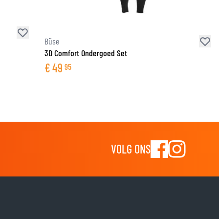
Büse
3D Comfort Ondergoed Set
€
49
95
VOLG ONS