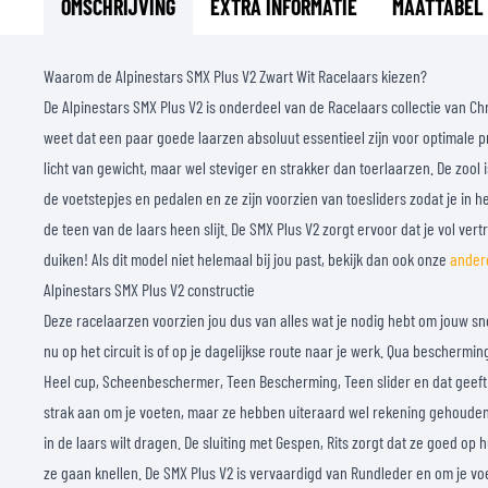
OMSCHRIJVING
EXTRA INFORMATIE
MAATTABEL
Waarom de Alpinestars SMX Plus V2 Zwart Wit Racelaars kiezen?
De Alpinestars SMX Plus V2 is onderdeel van de Racelaars collectie van Ch
weet dat een paar goede laarzen absoluut essentieel zijn voor optimale pr
licht van gewicht, maar wel steviger en strakker dan toerlaarzen. De zool
de voetstepjes en pedalen en ze zijn voorzien van toesliders zodat je in 
de teen van de laars heen slijt. De SMX Plus V2 zorgt ervoor dat je vol ve
duiken! Als dit model niet helemaal bij jou past, bekijk dan ook onze
andere
Alpinestars SMX Plus V2 constructie
Deze racelaarzen voorzien jou dus van alles wat je nodig hebt om jouw snel
nu op het circuit is of op je dagelijkse route naar je werk. Qua beschermin
Heel cup, Scheenbeschermer, Teen Bescherming, Teen slider en dat geeft e
strak aan om je voeten, maar ze hebben uiteraard wel rekening gehouden m
in de laars wilt dragen. De sluiting met Gespen, Rits zorgt dat ze goed op h
ze gaan knellen. De SMX Plus V2 is vervaardigd van Rundleder en om je vo