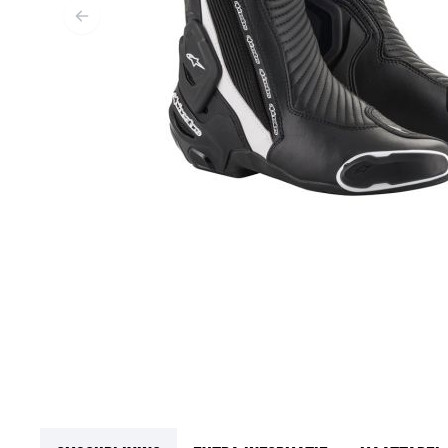
MIDDEN & ONDERKLEDING
ONDERKLEDING
MIDDENKLEDING
COLLETJES & HELMMUTSEN
SOKKEN
KOELVESTEN