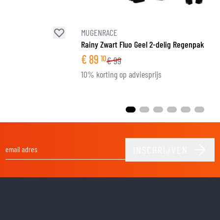
MUGENRACE
Rainy Zwart Fluo Geel 2-delig Regenpak
€
89
10
€
99
10% korting op adviesprijs
INSCHRIJVEN
E-mail adres