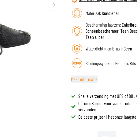
ZONNEVIZIEREN
TANKTASSEN
CROSSBRILLEN
Materiaal:
Rundleder
ZADELTASSEN
RESERVEONDERDELEN HE
BESCHERMING & ACCESSOIRES
VRIJETIJDSKLEDING
Bescherming laarzen:
Enkelbra
BAGAGEREKKEN & BEVESTIGINGEN
BINNENVOERING HELM
Scheenbeschermer, Teen Bes
AIRBAGS
ACCESSOIRES
Teen slider
BOVENLICHAAM BESCHERMING
TASSEN
Waterdicht membraan:
Geen
ONDERLICHAAM BESCHERMING
PETTEN & MUTSEN
CROSS BESCHERMING
BRILLEN
Sluitingssysteem:
Gespen, Rits
REFLECTIEVESTEN
SCHOENEN
OVERIGE ACCESSOIRES
HOODIES & SWEATERS
Meer informatie
JASSEN
LONGSLEEVES
Snelle verzending met UPS of DHL 
BROEKEN
ChromeBurner voorraad: producte
OVERHEMDEN
verzonden
De beste prijzen | Met onze laagste
JURKEN & ROKKEN
SOKKEN
T-SHIRTS & POLO'S