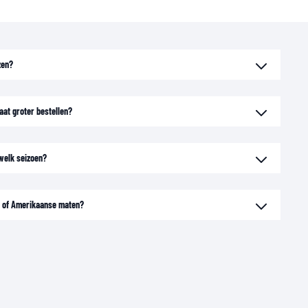
zen?
aat groter bestellen?
 welk seizoen?
n of Amerikaanse maten?