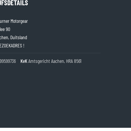
JFSDETAILS
rner Motorgear
lee 90
chen, Duitsland
EZOEKADRES !
99599736
KvK
Amtsgericht Aachen, HRA 8561