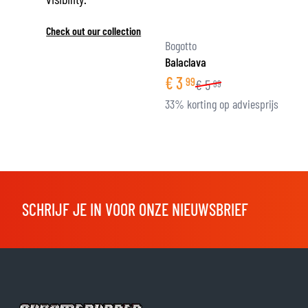
Check out our collection
Bogotto
Balaclava
€
3
99
€
5
99
33% korting op adviesprijs
SCHRIJF JE IN VOOR ONZE NIEUWSBRIEF