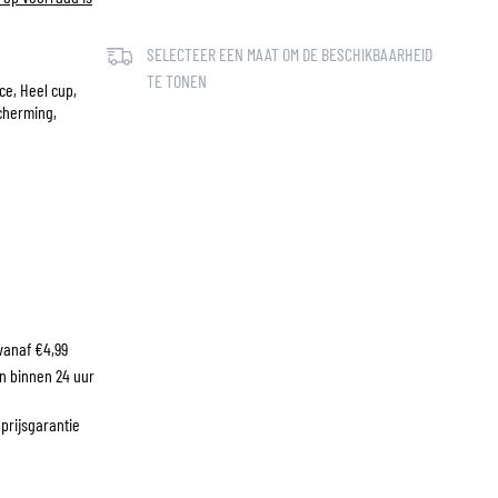
SELECTEER EEN MAAT OM DE BESCHIKBAARHEID
LM
TE TONEN
ce, Heel cup,
cherming,
vanaf €4,99
n binnen 24 uur
 prijsgarantie