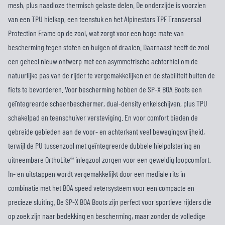
mesh, plus naadloze thermisch gelaste delen. De onderzijde is voorzien
van een TPU hielkap, een teenstuk en het Alpinestars TPF Transversal
Protection Frame op de zool, wat zorgt voor een hoge mate van
bescherming tegen stoten en buigen of draaien. Daarnaast heeft de zool
een geheel nieuw ontwerp met een asymmetrische achterhiel om de
natuurlijke pas van de rijder te vergemakkelijken en de stabiliteit buiten de
fiets te bevorderen. Voor bescherming hebben de SP-X BOA Boots een
geïntegreerde scheenbeschermer, dual-density enkelschijven, plus TPU
schakelpad en teenschuiver versteviging. En voor comfort bieden de
gebreide gebieden aan de voor- en achterkant veel bewegingsvrijheid,
terwijl de PU tussenzool met geïntegreerde dubbele hielpolstering en
uitneembare OrthoLite® inlegzool zorgen voor een geweldig loopcomfort.
In- en uitstappen wordt vergemakkelijkt door een mediale rits in
combinatie met het BOA speed vetersysteem voor een compacte en
precieze sluiting. De SP-X BOA Boots zijn perfect voor sportieve rijders die
op zoek zijn naar bedekking en bescherming, maar zonder de volledige