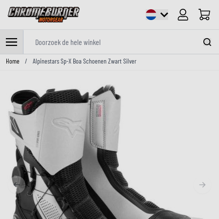
Cart
Doorzoek de hele winkel
Ga naar de inhoud
Home
/
Alpinestars Sp-X Boa Schoenen Zwart Silver