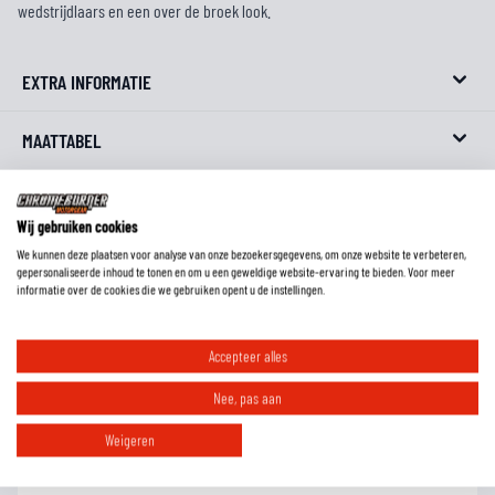
wedstrijdlaars en een over de broek look.
EXTRA INFORMATIE
MAATTABEL
REVIEWS
Wij gebruiken cookies
FAQ
We kunnen deze plaatsen voor analyse van onze bezoekersgegevens, om onze website te verbeteren,
gepersonaliseerde inhoud te tonen en om u een geweldige website-ervaring te bieden. Voor meer
informatie over de cookies die we gebruiken opent u de instellingen.
Accepteer alles
Wat is de pasvorm van deze laarzen?
Nee, pas aan
Moet ik motorlaarzen altijd een maat groter bestellen?
Weigeren