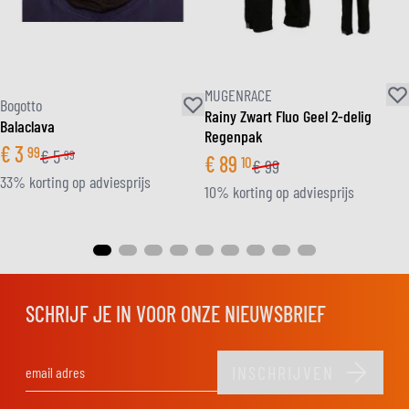
MUGENRACE
Bogotto
Rainy Zwart Fluo Geel 2-delig
Balaclava
Regenpak
€
3
99
€
5
99
€
89
10
€
99
33% korting op adviesprijs
10% korting op adviesprijs
SCHRIJF JE IN VOOR ONZE NIEUWSBRIEF
INSCHRIJVEN
E-mail adres