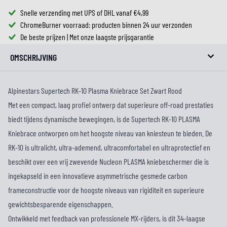
Snelle verzending met UPS of DHL vanaf €4,99
ChromeBurner voorraad: producten binnen 24 uur verzonden
De beste prijzen | Met onze laagste prijsgarantie
OMSCHRIJVING
Alpinestars Supertech RK-10 Plasma Kniebrace Set Zwart Rood
Met een compact, laag profiel ontwerp dat superieure off-road prestaties
biedt tijdens dynamische bewegingen, is de Supertech RK-10 PLASMA
Kniebrace ontworpen om het hoogste niveau van kniesteun te bieden. De
RK-10 is ultralicht, ultra-ademend, ultracomfortabel en ultraprotectief en
beschikt over een vrij zwevende Nucleon PLASMA kniebeschermer die is
ingekapseld in een innovatieve asymmetrische gesmede carbon
frameconstructie voor de hoogste niveaus van rigiditeit en superieure
gewichtsbesparende eigenschappen.
Ontwikkeld met feedback van professionele MX-rijders, is dit 34-laagse