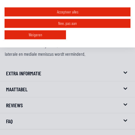
terwijl hij maximale dekking garandeert in alle rijposities.
De CE-gecertificeerde Level 1, Supertech RK-10 PLASMA Kniebrace's 34-
Accepteer alles
laagse carbon frame is ontworpen om de optimale balans tussen
Nee, pas aan
flexibiliteit en rigiditeit te bieden, wat zorgt voor het hoogste niveau van
Weigeren
rijdercomfort en ondersteuning, terwijl het risico op letsel aan het mediale
en laterale collaterale ligament, de voorste en achterste kruisband en de
laterale en mediale meniscus wordt verminderd.
EXTRA INFORMATIE
MAATTABEL
REVIEWS
FAQ