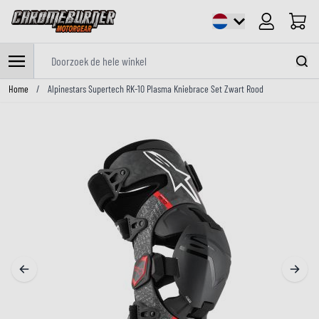
Cart
Doorzoek de hele winkel
Ga naar de inhoud
Home
/
Alpinestars Supertech RK-10 Plasma Kniebrace Set Zwart Rood