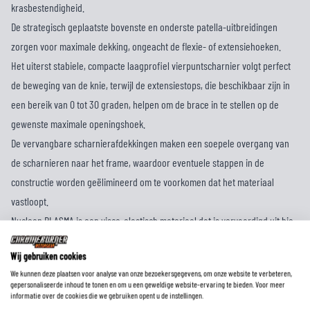
krasbestendigheid.
De strategisch geplaatste bovenste en onderste patella-uitbreidingen
zorgen voor maximale dekking, ongeacht de flexie- of extensiehoeken.
Het uiterst stabiele, compacte laagprofiel vierpuntscharnier volgt perfect
de beweging van de knie, terwijl de extensiestops, die beschikbaar zijn in
een bereik van 0 tot 30 graden, helpen om de brace in te stellen op de
gewenste maximale openingshoek.
De vervangbare scharnierafdekkingen maken een soepele overgang van
de scharnieren naar het frame, waardoor eventuele stappen in de
constructie worden geëlimineerd om te voorkomen dat het materiaal
vastloopt.
Nucleon PLASMA is een visco-elastisch materiaal dat is vervaardigd uit bio-
gebaseerde polymeren en gevormd tot een structuur die in alle richtingen
Wij gebruiken cookies
soepel is, terwijl het de mogelijkheid behoudt om impactenergieën te
We kunnen deze plaatsen voor analyse van onze bezoekersgegevens, om onze website te verbeteren,
dissiperen. Lichtgewicht en zeer geventileerd, biedt de
gepersonaliseerde inhoud te tonen en om u een geweldige website-ervaring te bieden. Voor meer
informatie over de cookies die we gebruiken opent u de instellingen.
kniebeschermer/kniekap sterke impactkrachtverspreiding en -absorptie,