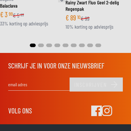
Rainy Zwart Fluo Geel 2-delig
Balaclava
Regenpak
€
3
99
€
5
99
€
89
10
€
99
33% korting op adviesprijs
10% korting op adviesprijs
SCHRIJF JE IN VOOR ONZE NIEUWSBRIEF
INSCHRIJVEN
E-mail adres
VOLG ONS