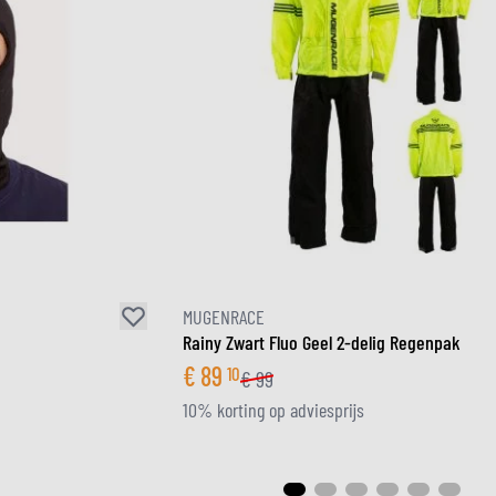
MUGENRACE
Rainy Zwart Fluo Geel 2-delig Regenpak
€
89
10
€
99
10% korting op adviesprijs