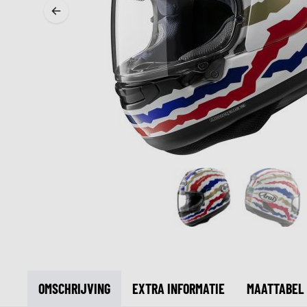
MIDDEN & ONDERKLEDING
ONDERKLEDING
MIDDENKLEDING
COLLETJES & HELMMUTSEN
SOKKEN
KOELVESTEN
OMSCHRIJVING
EXTRA INFORMATIE
MAATTABEL