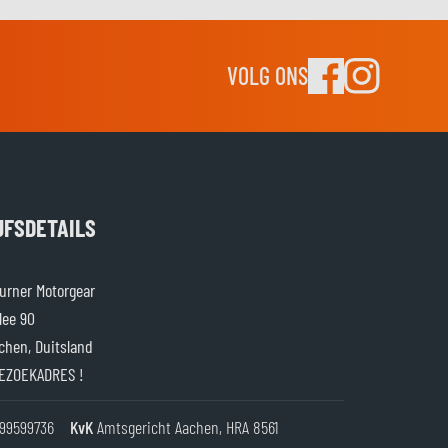
VOLG ONS
JFSDETAILS
rner Motorgear
lee 90
chen, Duitsland
EZOEKADRES !
99599736
KvK
Amtsgericht Aachen, HRA 8561