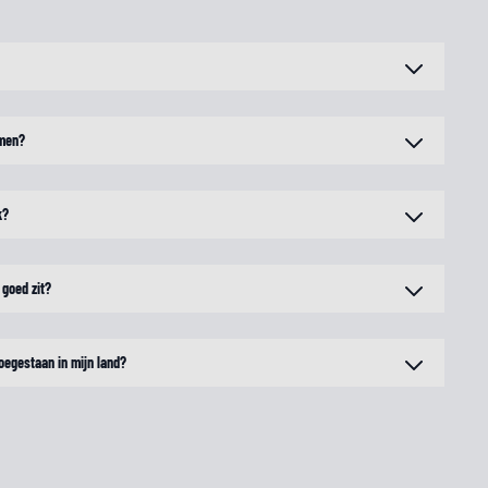
rmen?
k?
 goed zit?
oegestaan in mijn land?