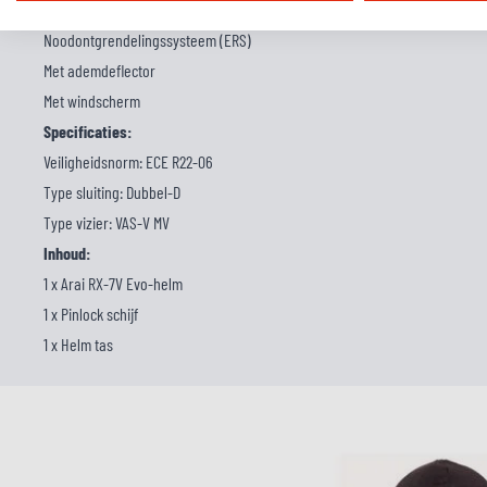
Dun middenkussen voor meer ruimte aan de voorkant van het hoofd
Noodontgrendelingssysteem (ERS)
Met ademdeflector
Met windscherm
Specificaties:
Veiligheidsnorm: ECE R22-06
Type sluiting: Dubbel-D
Type vizier: VAS-V MV
Inhoud:
1 x Arai RX-7V Evo-helm
1 x Pinlock schijf
1 x Helm tas