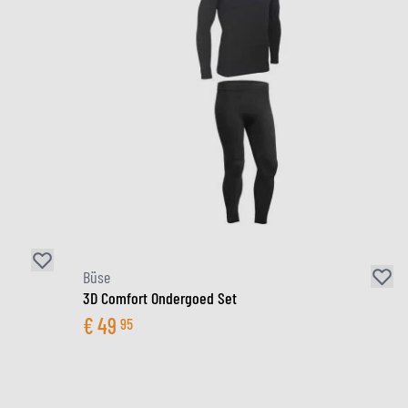
Büse
3D Comfort Ondergoed Set
€
49
95