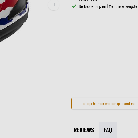
ZONNEVIZIEREN
De beste prijzen | Met onze laagste
TANKTASSEN
CROSSBRILLEN
ZADELTASSEN
RESERVEONDERDELEN HE
BESCHERMING & ACCESSOIRES
VRIJETIJDSKLEDING
BAGAGEREKKEN & BEVESTIGINGEN
BINNENVOERING HELM
AIRBAGS
ACCESSOIRES
BOVENLICHAAM BESCHERMING
TASSEN
ONDERLICHAAM BESCHERMING
PETTEN & MUTSEN
CROSS BESCHERMING
BRILLEN
REFLECTIEVESTEN
SCHOENEN
OVERIGE ACCESSOIRES
HOODIES & SWEATERS
JASSEN
LONGSLEEVES
BROEKEN
Let op: helmen worden geleverd met e
OVERHEMDEN
JURKEN & ROKKEN
SOKKEN
REVIEWS
FAQ
T-SHIRTS & POLO'S