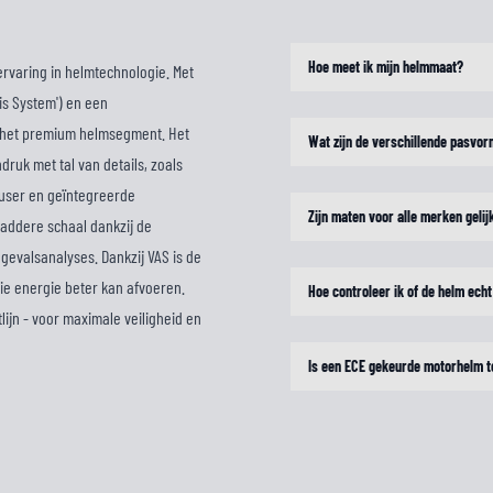
Hoe meet ik mijn helmmaat?
ervaring in helmtechnologie. Met
is System') en een
n het premium helmsegment. Het
Wat zijn de verschillende pasvo
ruk met tal van details, zoals
fuser en geïntegreerde
Zijn maten voor alle merken gelij
gladdere schaal dankzij de
gevalsanalyses. Dankzij VAS is de
ie energie beter kan afvoeren.
Hoe controleer ik of de helm echt
lijn - voor maximale veiligheid en
Is een ECE gekeurde motorhelm t