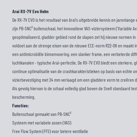
Arai RX-7V Evo Helm
De RX-7V EVO is het resultaat van Arai's uitgebreide kennis en jarenlange 
zijn PB-SNC² buitenschaal, het innovatieve VAS-viziersysteem ('Variable Ax
geoptimaliseerd, gladder gebied rond de slapen zet hij nieuwe normen i
voldoet aan de strenge eisen van de nieuwe ECE-norm R22-06 en maakt ind
een antimicrobiële binnenvoering, een slanker frame, een verbeterde dif
luchtkanalen - typische Arai-perfectie. De RX-7V EVO biedt een sterkere, 
continue optimalisatie van de crashkarakteristieken op basis van echte on
vizierbevestiging met 24 mm verlaagd om een gladdere vorm te creëren d
Als gevolg hiervan is de schaal volledig glad boven de Snell standaard test
bescherming.
Functies:
Buitenschaal gemaakt van PB-SNC²
Systeem met variabele assen (VAS)
Free Flow System (FFS) voor betere ventilatie