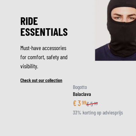
RIDE
ESSENTIALS
Must-have accessories
for comfort, safety and
visibility.
Check out our collection
Bogotto
Balaclava
€
3
99
€
5
99
33% korting op adviesprijs