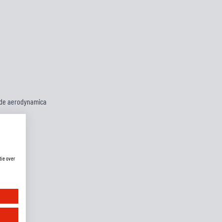
erde aerodynamica
tie over
ns