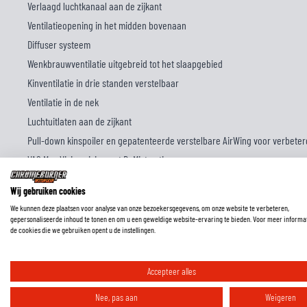
Verlaagd luchtkanaal aan de zijkant
Ventilatieopening in het midden bovenaan
Diffuser systeem
Wenkbrauwventilatie uitgebreid tot het slaapgebied
Kinventilatie in drie standen verstelbaar
Ventilatie in de nek
Luchtuitlaten aan de zijkant
Pull-down kinspoiler en gepatenteerde verstelbare AirWing voor verbet
VAS Max Vision vizier met DeMist optie
Nieuwe viziervergrendelingshendel
Wij gebruiken cookies
Wordt geleverd met Pinlock-schijf
We kunnen deze plaatsen voor analyse van onze bezoekersgegevens, om onze website te verbeteren,
Antimicrobiële binnenvoering
gepersonaliseerde inhoud te tonen en om u een geweldige website-ervaring te bieden. Voor meer informa
de cookies die we gebruiken opent u de instellingen.
Vervangbare wangkussens, binnenkant, kinbandafdekkingen en nekkusse
Luidspreker zakken
Accepteer alles
Systeem voor gezichtscontouren (FCS)
5 mm 'Peel Away' wang- en pootkussentjes
Nee, pas aan
Weigeren