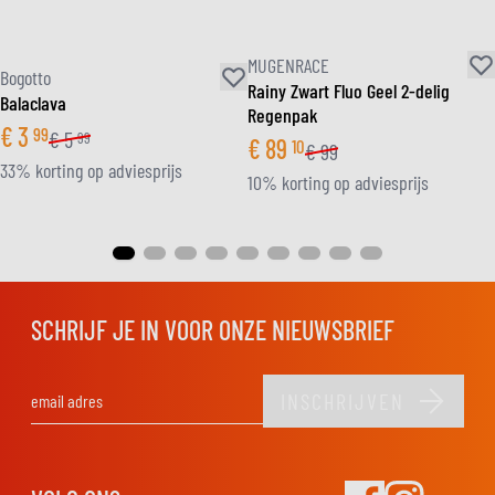
MUGENRACE
Bogotto
Rainy Zwart Fluo Geel 2-delig
Balaclava
Regenpak
€
3
99
€
5
99
€
89
10
€
99
33% korting op adviesprijs
10% korting op adviesprijs
SCHRIJF JE IN VOOR ONZE NIEUWSBRIEF
INSCHRIJVEN
E-mail adres