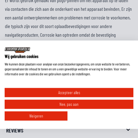
Er wordt gebruik gemaakt van pogo-pinnen om het apparaat op te laden
via contacten die zich aan de onderkant van het apparaat bevinden. Er zijn
een aantal ontwerpkenmerken om problemen met corrosie te voorkomen,
die typisch zijn voor dit soort oplaadbevestigingen voor andere
navigatieproducten. Corrosie kan optreden omdat de bevestiging
waarschijnlijk lange tijd buiten in slecht weer zal worden achtergelaten.
De gevoede bevestigingsinzet kan worden geïnstalleerd met de
Wij gebruiken cookies
kabeluitgang aan de boven- of onderkant. Een gelijkrichterchip in het
We kunnen deze plaatsen voor analyse van onze bezoekersgegevens, om onze website te verbeteren,
apparaat maakt dit mogelijk door beide contacten positieve of negatieve
gepersonaliseerde inhoud te tonen en om u een geweldige website-ervaring te bieden. Voor meer
informatie over de cookies die we gebruiken opent u de instellingen.
lading te laten ontvangen.
Accepteer alles
EXTRA INFORMATIE
Nee, pas aan
MAATTABEL
Weigeren
REVIEWS