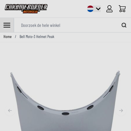
Cart
Doorzoek de hele winkel
Ga naar de inhoud
Home
/
Bell Moto-3 Helmet Peak