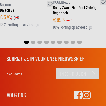
MUGENRACE
Bogotto
Rainy Zwart Fluo Geel 2-delig
Balaclava
Regenpak
€
3
99
€
5
99
€
89
10
€
99
33% korting op adviesprijs
10% korting op adviesprijs
SCHRIJF JE IN VOOR ONZE NIEUWSBRIEF
INSCHRIJVEN
E-mail adres
VOLG ONS