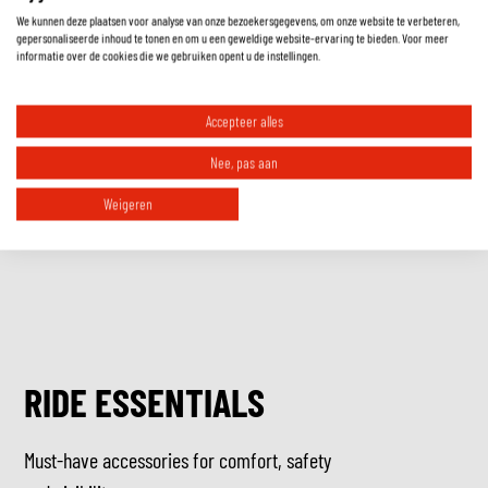
We kunnen deze plaatsen voor analyse van onze bezoekersgegevens, om onze website te verbeteren,
gepersonaliseerde inhoud te tonen en om u een geweldige website-ervaring te bieden. Voor meer
Hoe controleer ik of de helm echt goed zit?
informatie over de cookies die we gebruiken opent u de instellingen.
Is een ECE gekeurde motorhelm toegestaan in mijn land?
Accepteer alles
Nee, pas aan
Weigeren
RIDE ESSENTIALS
Must-have accessories for comfort, safety