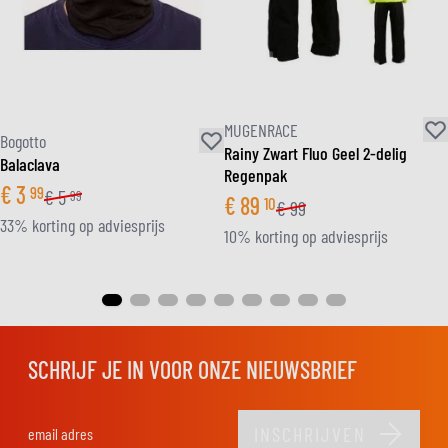
MUGENRACE
Bogotto
Rainy Zwart Fluo Geel 2-delig
Balaclava
Regenpak
€
3
99
€
5
99
€
89
10
€
99
33% korting op adviesprijs
10% korting op adviesprijs
SCHRIJF JE IN VOOR ONZE NIEUWSBRIEF
INSCHRIJVEN
E-mail adres