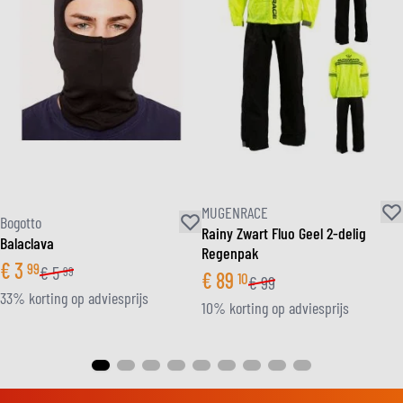
MUGENRACE
Bogotto
Rainy Zwart Fluo Geel 2-delig
Balaclava
Regenpak
€
3
99
€
5
99
€
89
10
€
99
33% korting op adviesprijs
10% korting op adviesprijs