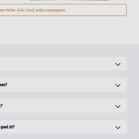
en helder vizier, tenzij anders aangegeven.
rmen?
k?
 goed zit?