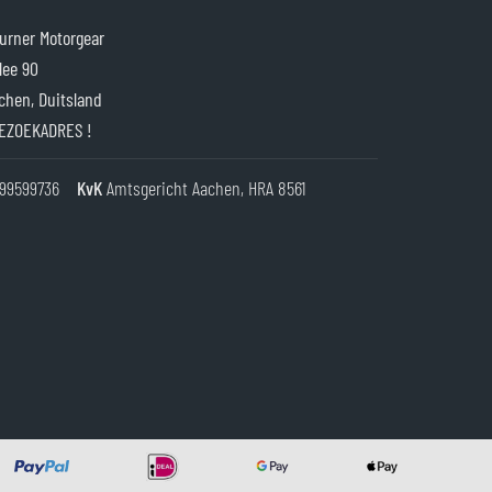
rner Motorgear
lee 90
chen, Duitsland
EZOEKADRES !
99599736
KvK
Amtsgericht Aachen, HRA 8561