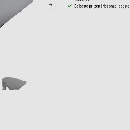
ZONNEVIZIEREN
De beste prijzen | Met onze laagste
TANKTASSEN
CROSSBRILLEN
ZADELTASSEN
RESERVEONDERDELEN HE
BESCHERMING & ACCESSOIRES
VRIJETIJDSKLEDING
BAGAGEREKKEN & BEVESTIGINGEN
BINNENVOERING HELM
AIRBAGS
ACCESSOIRES
BOVENLICHAAM BESCHERMING
TASSEN
ONDERLICHAAM BESCHERMING
PETTEN & MUTSEN
CROSS BESCHERMING
BRILLEN
REFLECTIEVESTEN
SCHOENEN
OVERIGE ACCESSOIRES
HOODIES & SWEATERS
JASSEN
LONGSLEEVES
BROEKEN
OVERHEMDEN
JURKEN & ROKKEN
SOKKEN
T-SHIRTS & POLO'S