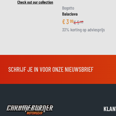
Check out our collection
Bogotto
Balaclava
€
3
99
€
5
99
33% korting op adviesprijs
SCHRIJF JE IN VOOR ONZE NIEUWSBRIEF
KLAN