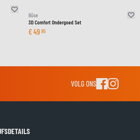
Büse
3D Comfort Ondergoed Set
€
49
95
VOLG ONS
JFSDETAILS