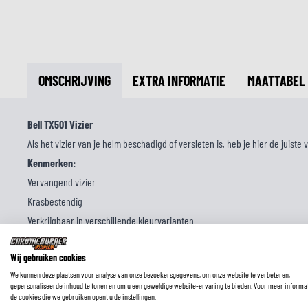
OMSCHRIJVING
EXTRA INFORMATIE
MAATTABEL
Bell TX501 Vizier
Als het vizier van je helm beschadigd of versleten is, heb je hier de juiste
Kenmerken:
Vervangend vizier
Krasbestendig
Verkrijgbaar in verschillende kleurvarianten
Specificaties:
Wij gebruiken cookies
Compatibiliteit:
We kunnen deze plaatsen voor analyse van onze bezoekersgegevens, om onze website te verbeteren,
Bell TX501 helmen
gepersonaliseerde inhoud te tonen en om u een geweldige website-ervaring te bieden. Voor meer informa
Inhoud:
de cookies die we gebruiken opent u de instellingen.