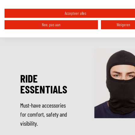
1x Bell TX501 Vizier
Opmerking:
Houd er rekening mee dat de productafbeeldingen kunnen var
Accepteer alles
Nee, pas aan
Weigeren
RIDE
ESSENTIALS
Must-have accessories
for comfort, safety and
visibility.