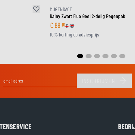
MUGENRACE
Rainy Zwart Fluo Geel 2-delig Regenpak
€
89
10
€
99
10% korting op adviesprijs
INSCHRIJVEN
E-mail adres
TENSERVICE
BEDRI