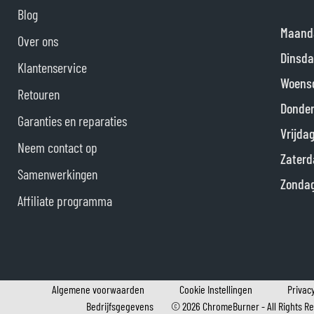
Blog
Maand
Over ons
Dinsda
Klantenservice
Woens
Retouren
Donde
Garanties en reparaties
Vrijda
Neem contact op
Zaterd
Samenwerkingen
Zonda
Affiliate programma
Algemene voorwaarden
Cookie Instellingen
Privacy
Bedrijfsgegevens
©
2026
ChromeBurner - All Rights R