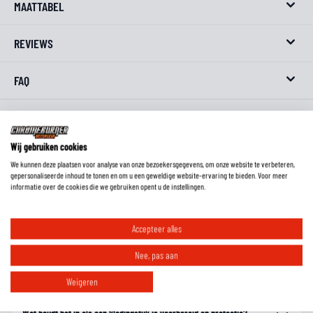
MAATTABEL
REVIEWS
FAQ
Wat is het voordeel van een jas met een gelamineerd waterdicht
Wij gebruiken cookies
membraan?
We kunnen deze plaatsen voor analyse van onze bezoekersgegevens, om onze website te verbeteren,
gepersonaliseerde inhoud te tonen en om u een geweldige website-ervaring te bieden. Voor meer
informatie over de cookies die we gebruiken opent u de instellingen.
Wat is het voordeel van een jas met uitneembare thermovoering en een
uitneembaar waterdicht membraan?
Accepteer alles
Nee, pas aan
Wat houden de verschillende levels in bij de protectie van een kledingstuk?
Weigeren