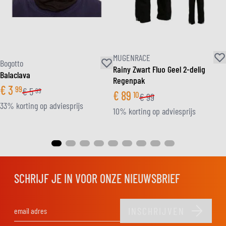
MUGENRACE
Bogotto
Rainy Zwart Fluo Geel 2-delig
Balaclava
Regenpak
€
3
99
€
5
99
€
89
10
€
99
33% korting op adviesprijs
10% korting op adviesprijs
SCHRIJF JE IN VOOR ONZE NIEUWSBRIEF
INSCHRIJVEN
E-mail adres