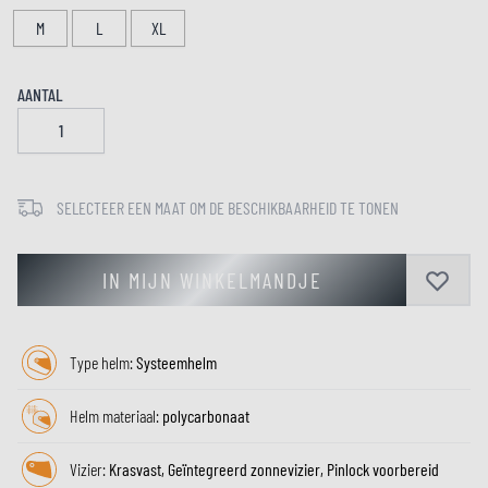
M
L
XL
AANTAL
SELECTEER EEN MAAT OM DE BESCHIKBAARHEID TE TONEN
IN MIJN WINKELMANDJE
Type helm:
Systeemhelm
Helm materiaal:
polycarbonaat
Vizier:
Krasvast, Geïntegreerd zonnevizier, Pinlock voorbereid