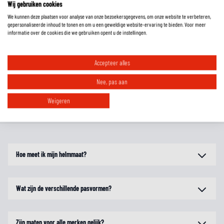
Wij gebruiken cookies
We kunnen deze plaatsen voor analyse van onze bezoekersgegevens, om onze website te verbeteren,
gepersonaliseerde inhoud te tonen en om u een geweldige website-ervaring te bieden. Voor meer
EXTRA INFORMATIE
informatie over de cookies die we gebruiken opent u de instellingen.
MAATTABEL
Accepteer alles
Nee, pas aan
REVIEWS
Weigeren
FAQ
Hoe meet ik mijn helmmaat?
Wat zijn de verschillende pasvormen?
Zijn maten voor alle merken gelijk?