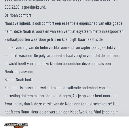
ECE 22.06 is goedgekeurd.
De Noah comfort
Naast veiligheid, is ook comfort een essentiële eigenschap van elke goede
helm, deze Noah is voorzien van een ventilatiesysteem met 2 inlaatpoorten,
2 uitlaatpoorten waardoor je fris en koel blijft. Daarnaast is de
binnenvoering van de helm vochtafvoerend, verwijderbaar, geschikt voor
een bril, wasbaar. De polycarbonaat schaal zorgt ervoor dat de helm een
gewicht heeft van g en onze klanten beoordelen deze helm als een
Neutraal pasvorm.
Blauer Noah looks
Een helm is misschien wel het meest opvallende onderdeel van de
uitrusting dat een motorrijder kan dragen. Als je op zoek bent naar een
Zwart helm, dan is deze versie van de Noah een fantastische keuze! Het
heeft een Mono-kleurige ontwerp en een Mat afwerking. Vind je de helm
mooi, maar is de kleur niet helemaal jouw smaak? We hebben hier alle
beschikbare kleuren van de Noah
!