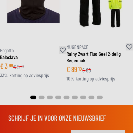
MUGENRACE
Bogotto
Rainy Zwart Fluo Geel 2-delig
Balaclava
Regenpak
€
3
99
€
5
99
€
89
10
€
99
33% korting op adviesprijs
10% korting op adviesprijs
SCHRIJF JE IN VOOR ONZE NIEUWSBRIEF