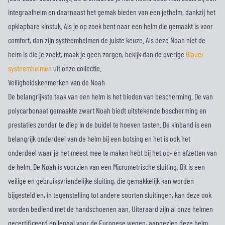
integraalhelm en daarnaast het gemak bieden van een jethelm, dankzij het
opklapbare kinstuk. Als je op zoek bent naar een helm die gemaakt is voor
comfort, dan zijn systeemhelmen de juiste keuze. Als deze Noah niet de
helm is die je zoekt, maak je geen zorgen, bekijk dan de overige
Blauer
systeemhelmen
uit onze collectie.
Veiligheidskenmerken van de Noah
De belangrijkste taak van een helm is het bieden van bescherming. De van
polycarbonaat gemaakte zwart Noah biedt uitstekende bescherming en
prestaties zonder te diep in de buidel te hoeven tasten. De kinband is een
belangrijk onderdeel van de helm bij een botsing en het is ook het
onderdeel waar je het meest mee te maken hebt bij het op- en afzetten van
de helm. De Noah is voorzien van een Micrometrische sluiting. Dit is een
veilige en gebruiksvriendelijke sluiting, die gemakkelijk kan worden
bijgesteld en, in tegenstelling tot andere soorten sluitingen, kan deze ook
worden bediend met de handschoenen aan. Uiteraard zijn al onze helmen
gecertificeerd en legaal voor de Europese wegen, aangezien deze helm