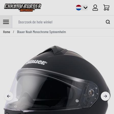
Cart
Doorzoek de hele winkel
Ga naar de inhoud
Home
/
Blauer Noah Monochrome Systeemhelm