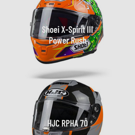
Shoei X-Spirit III
Power Rush
HJC RPHA 70