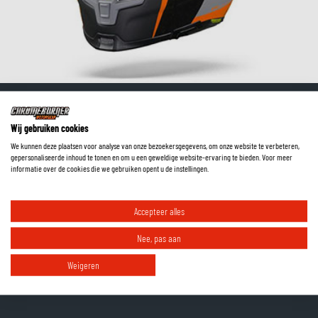
Het wordt weer warmer! Check
Wij gebruiken cookies
daarom onze nieuwe
We kunnen deze plaatsen voor analyse van onze bezoekersgegevens, om onze website te verbeteren,
gepersonaliseerde inhoud te tonen en om u een geweldige website-ervaring te bieden. Voor meer
zomercollectie hieronder!
informatie over de cookies die we gebruiken opent u de instellingen.
Accepteer alles
Nee, pas aan
Weigeren