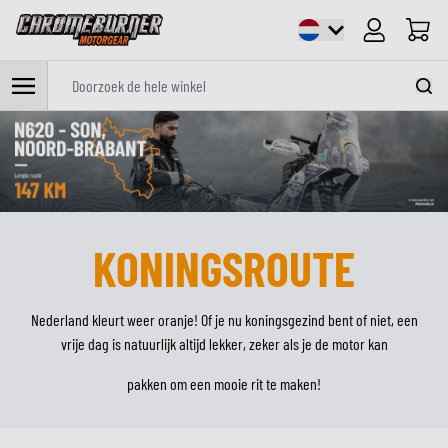
Cart
Doorzoek de hele winkel
Ga naar de inhoud
KONINGSROUTE
Nederland kleurt weer oranje! Of je nu koningsgezind bent of niet, een
vrije dag is natuurlijk altijd lekker, zeker als je de motor kan
pakken om een mooie rit te maken!