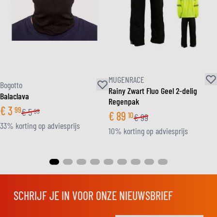
MUGENRACE
Bogotto
Rainy Zwart Fluo Geel 2-delig
Balaclava
Regenpak
€
3
99
€
5
99
€
89
10
€
99
33% korting op adviesprijs
10% korting op adviesprijs
SCHRIJF JE IN VOOR ONZE NIEUWSBRIEF