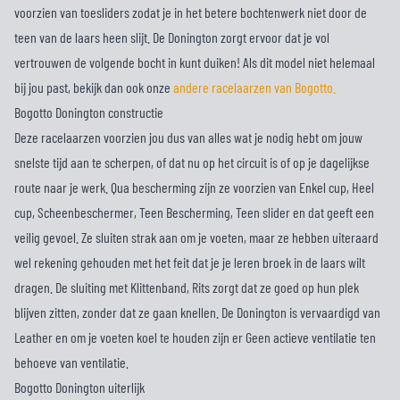
voorzien van toesliders zodat je in het betere bochtenwerk niet door de
teen van de laars heen slijt. De Donington zorgt ervoor dat je vol
vertrouwen de volgende bocht in kunt duiken! Als dit model niet helemaal
bij jou past, bekijk dan ook onze
andere racelaarzen van Bogotto.
Bogotto Donington constructie
Deze racelaarzen voorzien jou dus van alles wat je nodig hebt om jouw
snelste tijd aan te scherpen, of dat nu op het circuit is of op je dagelijkse
route naar je werk. Qua bescherming zijn ze voorzien van Enkel cup, Heel
cup, Scheenbeschermer, Teen Bescherming, Teen slider en dat geeft een
veilig gevoel. Ze sluiten strak aan om je voeten, maar ze hebben uiteraard
wel rekening gehouden met het feit dat je je leren broek in de laars wilt
dragen. De sluiting met Klittenband, Rits zorgt dat ze goed op hun plek
blijven zitten, zonder dat ze gaan knellen. De Donington is vervaardigd van
Leather en om je voeten koel te houden zijn er Geen actieve ventilatie ten
behoeve van ventilatie.
Bogotto Donington uiterlijk