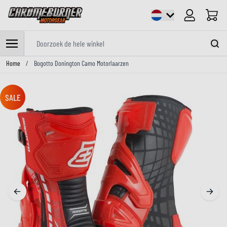
Cart
Doorzoek de hele winkel
Ga naar de inhoud
Home
/
Bogotto Donington Camo Motorlaarzen
SALE