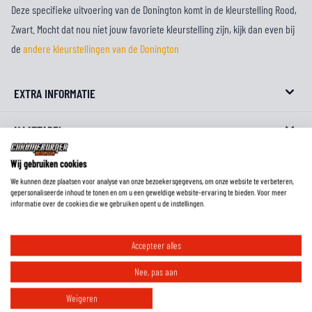
Deze specifieke uitvoering van de Donington komt in de kleurstelling Rood,
Zwart. Mocht dat nou niet jouw favoriete kleurstelling zijn, kijk dan even bij
de
andere kleurstellingen van de Donington
EXTRA INFORMATIE
MAATTABEL
Wij gebruiken cookies
REVIEWS
We kunnen deze plaatsen voor analyse van onze bezoekersgegevens, om onze website te verbeteren,
gepersonaliseerde inhoud te tonen en om u een geweldige website-ervaring te bieden. Voor meer
FAQ
informatie over de cookies die we gebruiken opent u de instellingen.
Accepteer alles
Wat is de pasvorm van deze laarzen?
Nee, pas aan
Weigeren