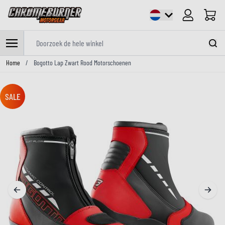
Cart
Doorzoek de hele winkel
Ga naar de inhoud
Home
/
Bogotto Lap Zwart Rood Motorschoenen
SALE