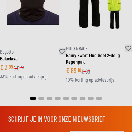
MUGENRACE
Bogotto
Rainy Zwart Fluo Geel 2-delig
Balaclava
Regenpak
€
3
99
€
5
99
€
89
10
€
99
33% korting op adviesprijs
10% korting op adviesprijs
SCHRIJF JE IN VOOR ONZE NIEUWSBRIEF