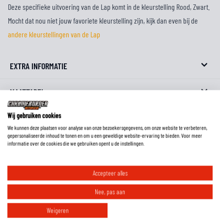
Deze specifieke uitvoering van de Lap komt in de kleurstelling Rood, Zwart.
Mocht dat nou niet jouw favoriete kleurstelling zijn, kijk dan even bij de
andere kleurstellingen van de Lap
EXTRA INFORMATIE
MAATTABEL
Wij gebruiken cookies
REVIEWS
We kunnen deze plaatsen voor analyse van onze bezoekersgegevens, om onze website te verbeteren,
gepersonaliseerde inhoud te tonen en om u een geweldige website-ervaring te bieden. Voor meer
FAQ
informatie over de cookies die we gebruiken opent u de instellingen.
Accepteer alles
Wat is de pasvorm van deze laarzen?
Nee, pas aan
Weigeren