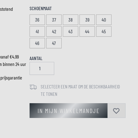
SCHOENMAAT
stotend
36
37
38
39
40
LM
41
42
43
44
45
46
47
vanaf €4,99
AANTAL
n binnen 24 uur
 prijsgarantie
SELECTEER EEN MAAT OM DE BESCHIKBAARHEID
TE TONEN
IN MIJN WINKELMANDJE