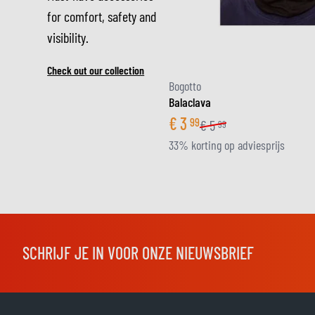
for comfort, safety and
visibility.
Check out our collection
Bogotto
Balaclava
€
3
99
€
5
99
33% korting op adviesprijs
SCHRIJF JE IN VOOR ONZE NIEUWSBRIEF