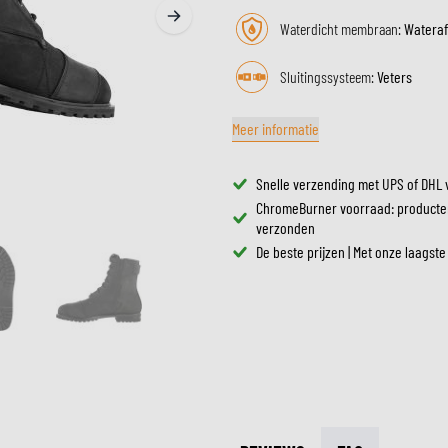
ZONNEVIZIEREN
TANKTASSEN
Waterdicht membraan:
Wateraf
CROSSBRILLEN
ZADELTASSEN
RESERVEONDERDELEN HE
BESCHERMING & ACCESSOIRES
Sluitingssysteem:
VRIJETIJDSKLEDING
Veters
BAGAGEREKKEN & BEVESTIGINGEN
BINNENVOERING HELM
AIRBAGS
ACCESSOIRES
Meer informatie
BOVENLICHAAM BESCHERMING
TASSEN
ONDERLICHAAM BESCHERMING
PETTEN & MUTSEN
Snelle verzending met UPS of DHL 
CROSS BESCHERMING
BRILLEN
ChromeBurner voorraad: producte
REFLECTIEVESTEN
SCHOENEN
verzonden
OVERIGE ACCESSOIRES
HOODIES & SWEATERS
De beste prijzen | Met onze laagste
JASSEN
LONGSLEEVES
BROEKEN
OVERHEMDEN
JURKEN & ROKKEN
SOKKEN
T-SHIRTS & POLO'S