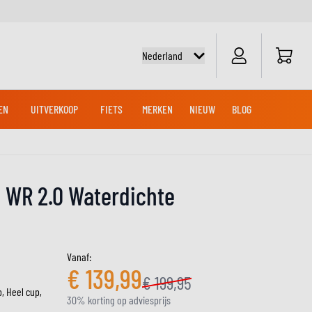
Cart
Nederland
EN
UITVERKOOP
FIETS
MERKEN
NIEUW
BLOG
NG LAARZEN
EN
TEN
FIETSSHIRTS
ACCU'S
OFFROAD- EN CROSSHELMEN
CROSS KLEDING
CRUISER LAARZEN
MERCHANDISE
CRUISER HANDSCHOENEN
e WR 2.0 Waterdichte
CTEN
CROSS SHIRTS
ONDERHOUD
CROSS BROEKEN
ONDERHOUD
UDSPRODUCTEN
ADVENTUREHELMEN
Vanaf:
€ 139,99
€ 199,95
, Heel cup,
KNIE & ELLEBOOG SLIDERS
30% korting op adviesprijs