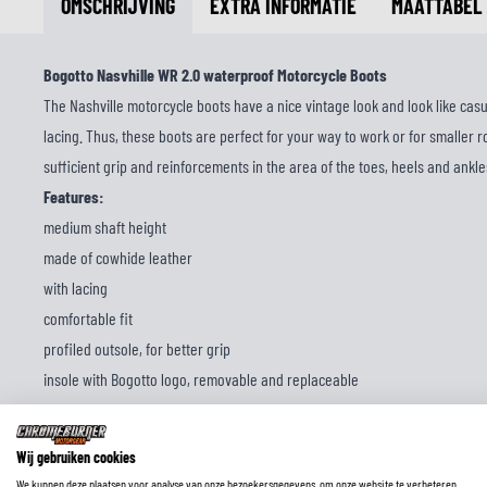
OMSCHRIJVING
EXTRA INFORMATIE
MAATTABEL
Bogotto Nasvhille WR 2.0 waterproof Motorcycle Boots
The Nashville motorcycle boots have a nice vintage look and look like cas
lacing. Thus, these boots are perfect for your way to work or for smaller 
sufficient grip and reinforcements in the area of the toes, heels and ankl
Features:
medium shaft height
made of cowhide leather
with lacing
comfortable fit
profiled outsole, for better grip
insole with Bogotto logo, removable and replaceable
practical donning aid on the back shaft with Bogotto logo
Bogotto logo on the tongue
Wij gebruiken cookies
Bogotto logo on the ankle reinforcement
We kunnen deze plaatsen voor analyse van onze bezoekersgegevens, om onze website te verbeteren,