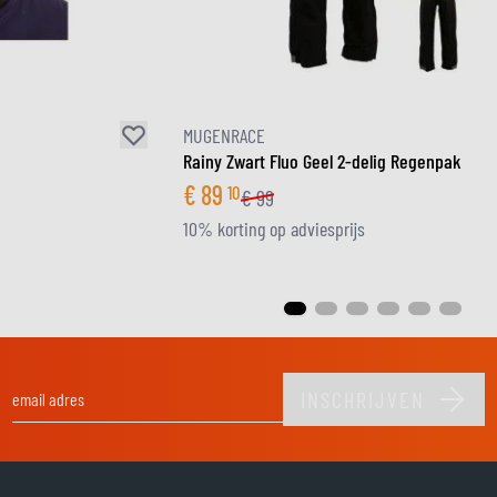
MUGENRACE
Rainy Zwart Fluo Geel 2-delig Regenpak
€
89
10
€
99
10% korting op adviesprijs
INSCHRIJVEN
E-mail adres