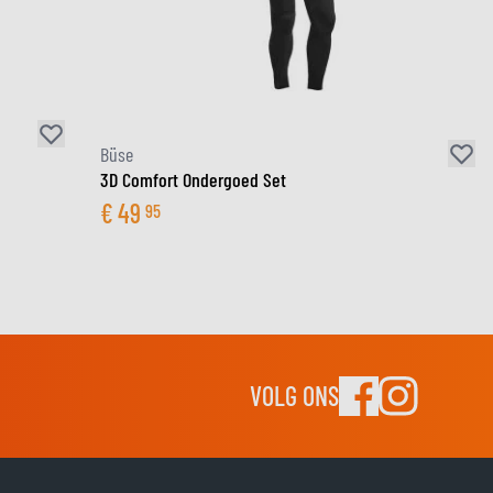
Büse
3D Comfort Ondergoed Set
€
49
95
VOLG ONS