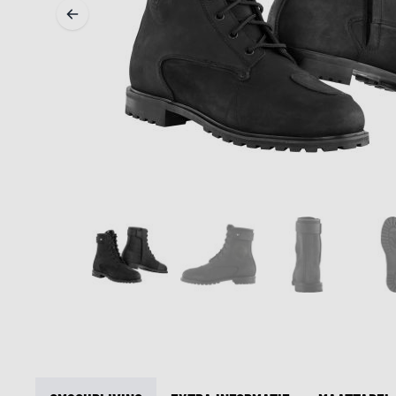
MIDDEN & ONDERKLEDING
ONDERKLEDING
MIDDENKLEDING
COLLETJES & HELMMUTSEN
SOKKEN
KOELVESTEN