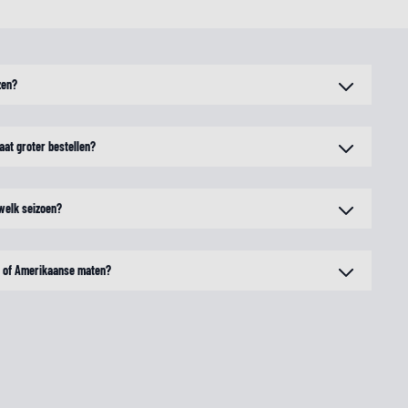
zen?
aat groter bestellen?
 welk seizoen?
n of Amerikaanse maten?