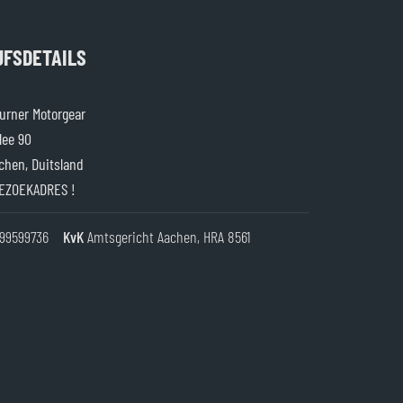
JFSDETAILS
rner Motorgear
lee 90
chen, Duitsland
EZOEKADRES !
99599736
KvK
Amtsgericht Aachen, HRA 8561