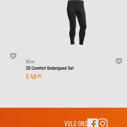
Büse
3D Comfort Ondergoed Set
€
49
95
VOLG ONS