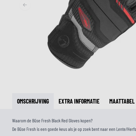
MIDDEN & ONDERKLEDING
ONDERKLEDING
MIDDENKLEDING
COLLETJES & HELMMUTSEN
SOKKEN
KOELVESTEN
OMSCHRIJVING
EXTRA INFORMATIE
MAATTABEL
Waarom de Büse Fresh Black Red Gloves kopen?
De Büse Fresh is een goede keus als je op zoek bent naar een Lente/Her