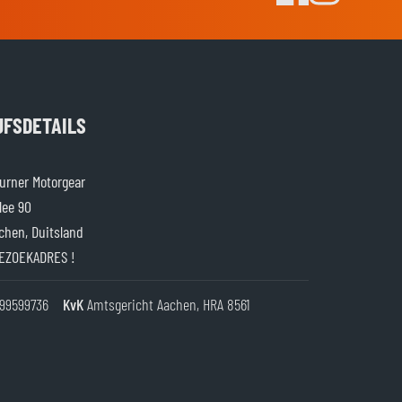
JFSDETAILS
rner Motorgear
lee 90
chen, Duitsland
EZOEKADRES !
99599736
KvK
Amtsgericht Aachen, HRA 8561