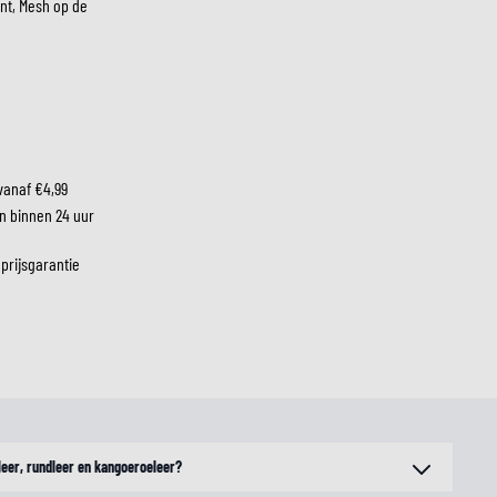
nt, Mesh op de
LM
vanaf €4,99
n binnen 24 uur
 prijsgarantie
nleer, rundleer en kangoeroeleer?