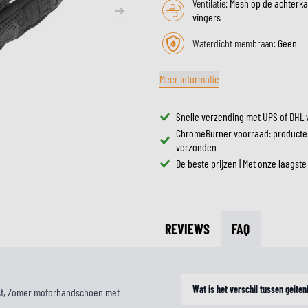
Ventilatie:
Mesh op de achterka
ZONNEVIZIEREN
vingers
TANKTASSEN
CROSSBRILLEN
ZADELTASSEN
Waterdicht membraan:
Geen
RESERVEONDERDELEN HE
BESCHERMING & ACCESSOIRES
VRIJETIJDSKLEDING
BAGAGEREKKEN & BEVESTIGINGEN
BINNENVOERING HELM
AIRBAGS
ACCESSOIRES
Meer informatie
BOVENLICHAAM BESCHERMING
TASSEN
ONDERLICHAAM BESCHERMING
PETTEN & MUTSEN
Snelle verzending met UPS of DHL 
CROSS BESCHERMING
BRILLEN
ChromeBurner voorraad: producte
verzonden
REFLECTIEVESTEN
SCHOENEN
De beste prijzen | Met onze laagste
OVERIGE ACCESSOIRES
HOODIES & SWEATERS
JASSEN
LONGSLEEVES
BROEKEN
REVIEWS
FAQ
OVERHEMDEN
JURKEN & ROKKEN
SOKKEN
Wat is het verschil tussen geite
fst, Zomer motorhandschoen met
T-SHIRTS & POLO'S