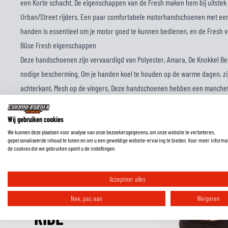
een Korte schacht. De eigenschappen van de Fresh maken hem bij uitstek
Urban/Street rijders. Een paar comfortabele motorhandschoenen met ee
handen is essentieel om je motor goed te kunnen bedienen, en de Fresh v
Büse Fresh eigenschappen
Deze handschoenen zijn vervaardigd van Polyester, Amara. De Knokkel Be
nodige bescherming. Om je handen koel te houden op de warme dagen, zi
achterkant, Mesh op de vingers. Deze handschoenen hebben een manchet 
en comfortabele sluiting. Deze uitvoering van de Fresh komt in de kleurste
naar iets anders? Bekijk dan ons volledige assortiment aan
Büse motorha
Wij gebruiken cookies
We kunnen deze plaatsen voor analyse van onze bezoekersgegevens, om onze website te verbeteren,
gepersonaliseerde inhoud te tonen en om u een geweldige website-ervaring te bieden. Voor meer informa
de cookies die we gebruiken opent u de instellingen.
Accepteer alles
Nee, pas aan
Weigeren
RIDE