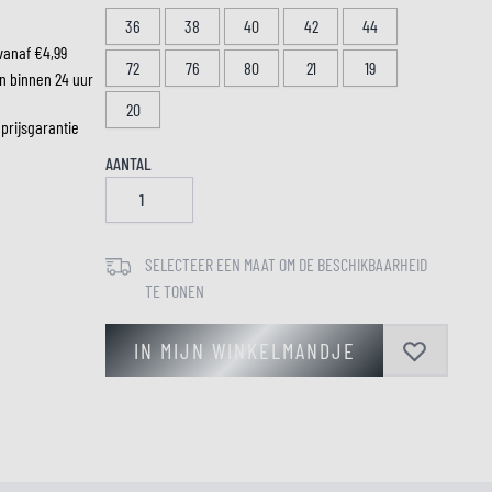
36
38
40
42
44
vanaf €4,99
72
76
80
21
19
LM
n binnen 24 uur
20
 prijsgarantie
AANTAL
SELECTEER EEN MAAT OM DE BESCHIKBAARHEID
TE TONEN
IN MIJN WINKELMANDJE