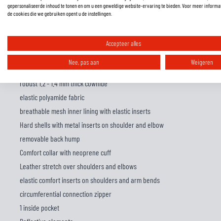
gepersonaliseerde inhoud te tonen en om u een geweldige website-ervaring te bieden. Voor meer informa
Büse Mille Motorcycle Leather Jacket
de cookies die we gebruiken opent u de instellingen.
Race track, fast house lap or on a big tour? No problem for the Mille. The
reliably protect the rider, the soft stretch inserts offer maximum comfor
Accepteer alles
sportiness.
Nee, pas aan
Weigeren
Features:
robust 1.2 - 1.4 mm thick cowhide
elastic polyamide fabric
breathable mesh inner lining with elastic inserts
Hard shells with metal inserts on shoulder and elbow
removable back hump
Comfort collar with neoprene cuff
Leather stretch over shoulders and elbows
elastic comfort inserts on shoulders and arm bends
circumferential connection zipper
1 inside pocket