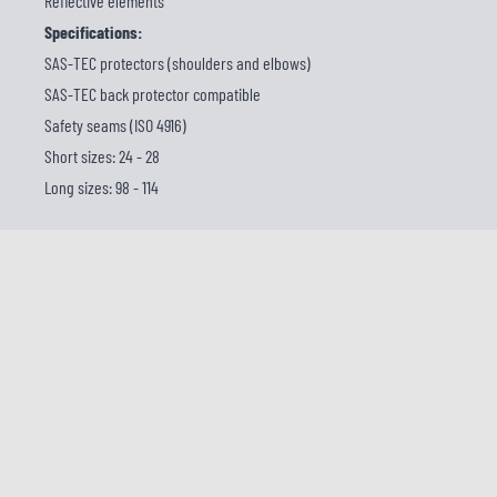
Reflective elements
Specifications:
SAS-TEC protectors (shoulders and elbows)
SAS-TEC back protector compatible
Safety seams (ISO 4916)
Short sizes: 24 - 28
Long sizes: 98 - 114
KLANTENSERVICE
Maandag
09:00
-
16:00
Dinsdag
09:00
-
16:00
Woensdag
09:00
-
16:00
Donderdag
09:00
-
16:00
Vrijdag
09:00
-
16:00
Zaterdag
10:00
-
16:00
Zondag
Gesloten