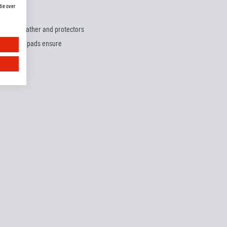
tie over
 cowhide leather and protectors
t and elbow pads ensure