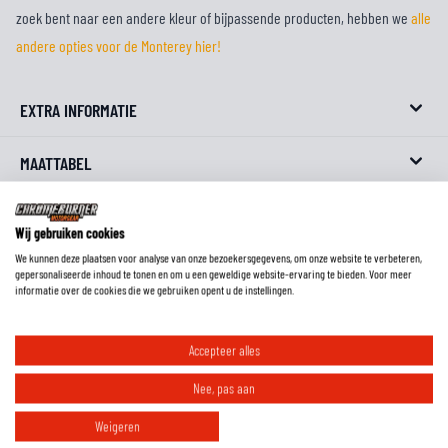
zoek bent naar een andere kleur of bijpassende producten, hebben we
alle
andere opties voor de Monterey hier!
EXTRA INFORMATIE
MAATTABEL
REVIEWS
Wij gebruiken cookies
We kunnen deze plaatsen voor analyse van onze bezoekersgegevens, om onze website te verbeteren,
FAQ
gepersonaliseerde inhoud te tonen en om u een geweldige website-ervaring te bieden. Voor meer
informatie over de cookies die we gebruiken opent u de instellingen.
Accepteer alles
Hoe weet ik wat de lengtemaat van een broek is?
Nee, pas aan
Weigeren
Welke protectie zit er in deze broek?