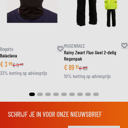
MUGENRACE
Bogotto
Rainy Zwart Fluo Geel 2-delig
Balaclava
Regenpak
€
3
99
€
5
99
€
89
10
€
99
33% korting op adviesprijs
10% korting op adviesprijs
SCHRIJF JE IN VOOR ONZE NIEUWSBRIEF