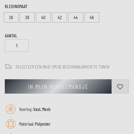
KLEDINGMAAT
36
38
40
42
44
46
AANTAL
SELECTEER EEN MAAT OM DE BESCHIKBAARHEID TE TONEN
IN MIJN WINKELMANDJE
Voering:
Vast, Mesh
Materiaal:
Polyester