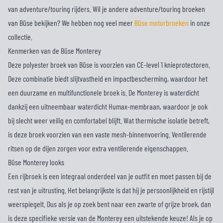
van adventure/touring rijders. Wil je andere adventure/touring broeken
van Büse bekijken? We hebben nog veel meer
Büse motorbroeken
in onze
collectie.
Kenmerken van de Büse Monterey
Deze polyester broek van Büse is voorzien van CE-level 1 knieprotectoren.
Deze combinatie biedt slijtvastheid en impactbescherming, waardoor het
een duurzame en multifunctionele broek is. De Monterey is waterdicht
dankzij een uitneembaar waterdicht Humax-membraan, waardoor je ook
bij slecht weer veilig en comfortabel blijft. Wat thermische isolatie betreft,
is deze broek voorzien van een vaste mesh-binnenvoering. Ventilerende
ritsen op de dijen zorgen voor extra ventilerende eigenschappen.
Büse Monterey looks
Een rijbroek is een integraal onderdeel van je outfit en moet passen bij de
rest van je uitrusting. Het belangrijkste is dat hij je persoonlijkheid en rijstijl
weerspiegelt. Dus als je op zoek bent naar een zwarte of grijze broek, dan
is deze specifieke versie van de Monterey een uitstekende keuze! Als je op