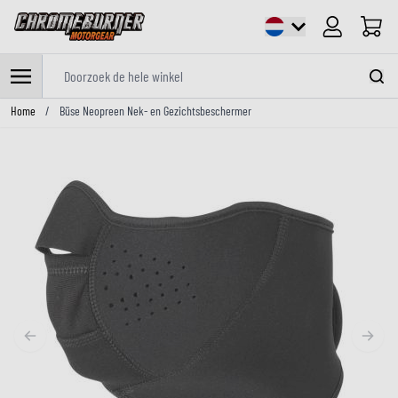
Cart
Doorzoek de hele winkel
Ga naar de inhoud
Home
/
Büse Neopreen Nek- en Gezichtsbeschermer