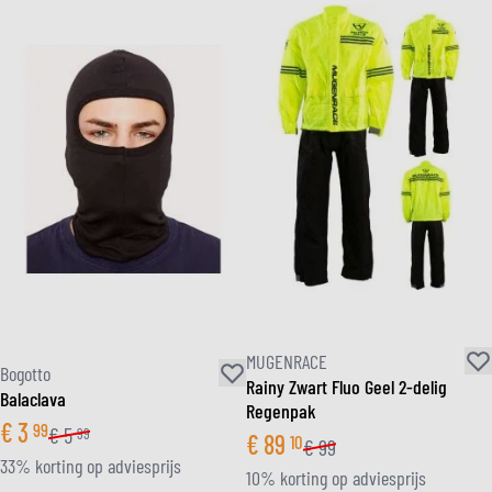
MUGENRACE
Bogotto
Rainy Zwart Fluo Geel 2-delig
Balaclava
Regenpak
€
3
99
€
5
99
€
89
10
€
99
33% korting op adviesprijs
10% korting op adviesprijs