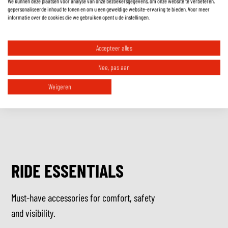
Hoe controleer ik of de helm echt goed zit?
We kunnen deze plaatsen voor analyse van onze bezoekersgegevens, om onze website te verbeteren,
gepersonaliseerde inhoud te tonen en om u een geweldige website-ervaring te bieden. Voor meer
informatie over de cookies die we gebruiken opent u de instellingen.
Is een ECE gekeurde motorhelm toegestaan in mijn land?
Accepteer alles
Nee, pas aan
Weigeren
RIDE ESSENTIALS
Must-have accessories for comfort, safety
and visibility.