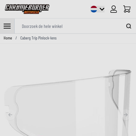
Cart
Doorzoek de hele winkel
Ga naar de inhoud
Home
/
Caberg Trip Pinlock-lens