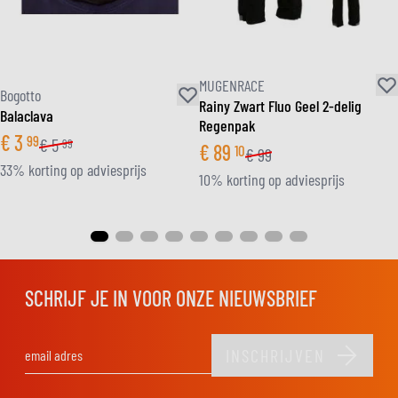
MUGENRACE
Bogotto
Rainy Zwart Fluo Geel 2-delig
Balaclava
Regenpak
€
3
99
€
5
99
€
89
10
€
99
33% korting op adviesprijs
10% korting op adviesprijs
SCHRIJF JE IN VOOR ONZE NIEUWSBRIEF
INSCHRIJVEN
E-mail adres