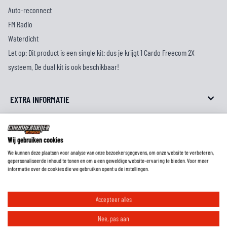
Auto-reconnect
FM Radio
Waterdicht
Let op: Dit product is een single kit: dus je krijgt 1 Cardo Freecom 2X
systeem. De dual kit is ook beschikbaar!
EXTRA INFORMATIE
MAATTABEL
Wij gebruiken cookies
REVIEWS
We kunnen deze plaatsen voor analyse van onze bezoekersgegevens, om onze website te verbeteren,
gepersonaliseerde inhoud te tonen en om u een geweldige website-ervaring te bieden. Voor meer
informatie over de cookies die we gebruiken opent u de instellingen.
FAQ
Accepteer alles
Nee, pas aan
Kan deze communicatieset ook communiceren met die van een ander merk?