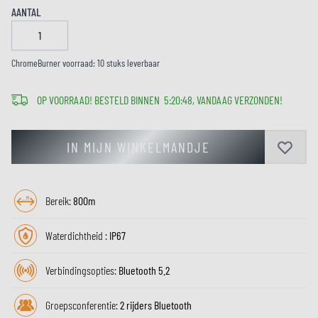
AANTAL
ChromeBurner voorraad: 10 stuks leverbaar
OP VOORRAAD! BESTELD BINNEN
5
:
20
:
48
, VANDAAG VERZONDEN!
IN MIJN WINKELMANDJE
Bereik:
800m
Waterdichtheid :
IP67
Verbindingsopties:
Bluetooth 5.2
Groepsconferentie:
2 rijders Bluetooth