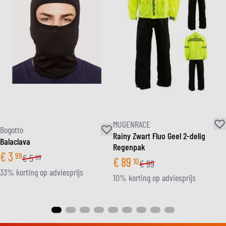
MUGENRACE
Bogotto
Rainy Zwart Fluo Geel 2-delig
Balaclava
Regenpak
€
3
99
€
5
99
€
89
10
€
99
33% korting op adviesprijs
10% korting op adviesprijs