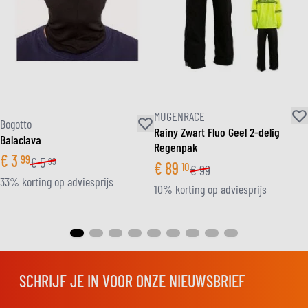
MUGENRACE
Bogotto
Rainy Zwart Fluo Geel 2-delig
Balaclava
Regenpak
€
3
99
€
5
99
€
89
10
€
99
33% korting op adviesprijs
10% korting op adviesprijs
SCHRIJF JE IN VOOR ONZE NIEUWSBRIEF