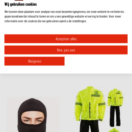
Must-have accessories for comfort, safety
Wij gebruiken cookies
We kunnen deze plaatsen voor analyse van onze bezoekersgegevens, om onze website te verbeteren,
and visibility.
gepersonaliseerde inhoud te tonen en om u een geweldige website-ervaring te bieden. Voor meer
informatie over de cookies die we gebruiken opent u de instellingen.
Check out our collection
Accepteer alles
Nee, pas aan
Weigeren