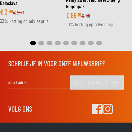
Balaclava
Regenpak
€
3
99
€
5
99
€
89
10
€
99
33% korting op adviesprijs
10% korting op adviesprijs
SCHRIJF JE IN VOOR ONZE NIEUWSBRIEF
INSCHRIJVEN
E-mail adres
VOLG ONS