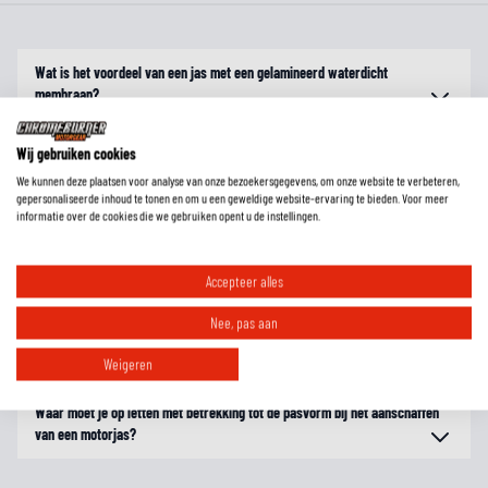
Wat is het voordeel van een jas met een gelamineerd waterdicht
membraan?
Wij gebruiken cookies
Wat is het voordeel van een jas met uitneembare thermovoering en een
We kunnen deze plaatsen voor analyse van onze bezoekersgegevens, om onze website te verbeteren,
uitneembaar waterdicht membraan?
gepersonaliseerde inhoud te tonen en om u een geweldige website-ervaring te bieden. Voor meer
informatie over de cookies die we gebruiken opent u de instellingen.
Wat houden de verschillende levels in bij de protectie van een kledingstuk?
Accepteer alles
Nee, pas aan
Wat houdt het in als een kledingstuk is voorbereid op protectie?
Weigeren
Waar moet je op letten met betrekking tot de pasvorm bij het aanschaffen
van een motorjas?