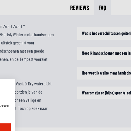
REVIEWS
FAQ
n Zwart Zwart ?
Wat is het verschil tussen geite
e/Herfst, Winter motorhandschoen
uitstek geschikt voor
handschoenen met een goede
Moet ik handschoenen met een la
enen, en de Tempest voorziet
Hoe weet ik welke maat handsch
n van een Vast, D-Dry waterdicht
hermer voorzien je van de
Waarom zijn er (bijna) geen 4-s
band voor een veilige en
tie over
lling Zwart. Toch op zoek naar
dschoenen