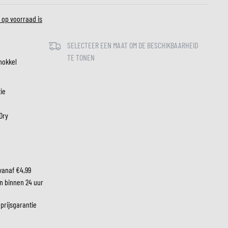
 op voorraad is
LM
SELECTEER EEN MAAT OM DE BESCHIKBAARHEID
TE TONEN
nokkel
tie
Dry
vanaf €4,99
n binnen 24 uur
 prijsgarantie