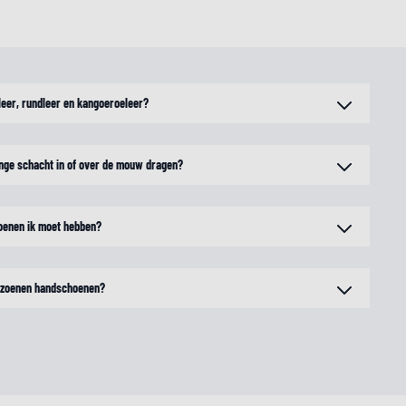
nleer, rundleer en kangoeroeleer?
nge schacht in of over de mouw dragen?
oenen ik moet hebben?
eizoenen handschoenen?