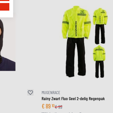
MUGENRACE
Rainy Zwart Fluo Geel 2-delig Regenpak
€
89
10
€
99