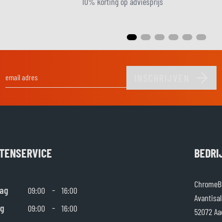
10% korting op adviesprijs
INSCHRIJVEN
E-mail adres
TENSERVICE
BEDRI
ChromeBu
ag
-
09:00
16:00
Avantisal
g
-
09:00
16:00
52072 Aa