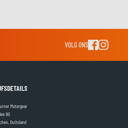
VOLG ONS
JFSDETAILS
rner Motorgear
lee 90
chen, Duitsland