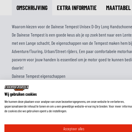
OMSCHRIJVING
EXTRA INFORMATIE
MAATTABEL
Waarom kiezen voor de Dainese Tempest Unisex D-Dry Long Handschoene
De Dainese Tempest is een goede keus als je op zoek bent naar een Lent
met een Lange schacht. De eigenschappen van de Tempest maken hem bij 
Adventure/Touring, Urban/Street rijders. Een paar comfortabele motor
pasvorm voor jouw handen is essentieel om je motor goed te kunnen bedi
daarin!
Dainese Tempest eigenschappen
Deze handschoenen zijn vervaardigd van Microfiber, Polyester en voorzie
membraan om je handen droog te houden als het regent. De Knokkel Besc
Wij gebruiken cookies
nodige bescherming. Deze handschoenen hebben een manchet met Klitten
We kunnen deze plaatsen voor analyse van onze bezoekersgegevens, om onze website te verbeteren,
gepersonaliseerde inhoud te tonen en om u een geweldige website-ervaring te bieden. Voor meer informa
comfortabele sluiting. Deze uitvoering van de Tempest komt in de kleurste
de cookies die we gebruiken opent u de instellingen.
iets anders? Bekijk dan ons volledige assortiment aan
Dainese motorhan
Accepteer alles