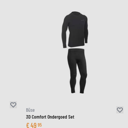
Büse
3D Comfort Ondergoed Set
€
49
95