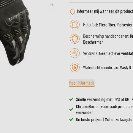
ZONNEVIZIEREN
TANKTASSEN
Informeer mij wanneer dit product
CROSSBRILLEN
ZADELTASSEN
RESERVEONDERDELEN HE
BESCHERMING & ACCESSOIRES
VRIJETIJDSKLEDING
Materiaal:
Microfiber, Polyester
BAGAGEREKKEN & BEVESTIGINGEN
BINNENVOERING HELM
AIRBAGS
ACCESSOIRES
Bescherming handschoenen:
K
BOVENLICHAAM BESCHERMING
TASSEN
Beschermer
ONDERLICHAAM BESCHERMING
PETTEN & MUTSEN
Ventilatie:
Geen actieve ventila
CROSS BESCHERMING
BRILLEN
REFLECTIEVESTEN
SCHOENEN
Waterdicht membraan:
Vast, D-
OVERIGE ACCESSOIRES
HOODIES & SWEATERS
JASSEN
Meer informatie
LONGSLEEVES
BROEKEN
Snelle verzending met UPS of DHL 
OVERHEMDEN
ChromeBurner voorraad: producte
verzonden
JURKEN & ROKKEN
De beste prijzen | Met onze laagste
SOKKEN
T-SHIRTS & POLO'S