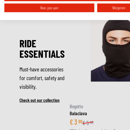
Nee, pas aan
Weigeren
RIDE
ESSENTIALS
Must-have accessories
for comfort, safety and
visibility.
Check out our collection
Bogotto
Balaclava
€
3
99
€
5
99