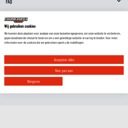
FAQ
Wij gebruiken cookies
Wat is de pasvorm van deze laarzen?
We kunnen deze plaatsen voor analyse van onze bezoekersgegevens, om onze website te verbeteren,
gepersonaliseerde inhoud te tonen en om u een geweldige website-ervaring te bieden. Voor meer
informatie over de cookies die we gebruiken opent u de instellingen.
Moet ik motorlaarzen altijd een maat groter bestellen?
Accepteer alles
Welke laarzen zijn geschikt voor welk seizoen?
Nee, pas aan
Weigeren
Zijn deze laarzen Europese maten of Amerikaanse maten?