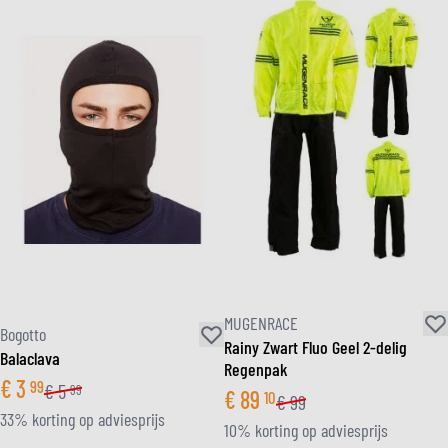
MUGENRACE
Bogotto
Rainy Zwart Fluo Geel 2-delig
Balaclava
Regenpak
€
3
99
€
5
99
€
89
10
€
99
33% korting op adviesprijs
10% korting op adviesprijs