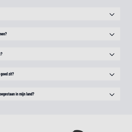
rmen?
k?
 goed zit?
oegestaan in mijn land?