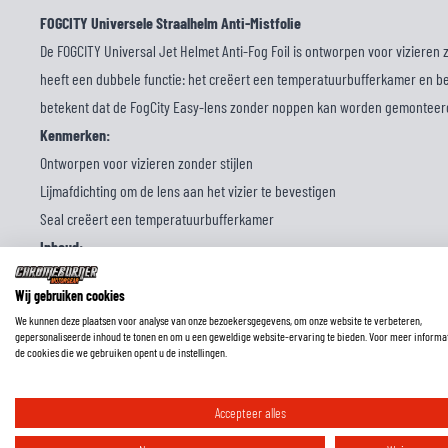
FOGCITY Universele Straalhelm Anti-Mistfolie
De FOGCITY Universal Jet Helmet Anti-Fog Foil is ontworpen voor vizieren 
heeft een dubbele functie: het creëert een temperatuurbufferkamer en beve
betekent dat de FogCity Easy-lens zonder noppen kan worden gemonteer
Kenmerken:
Ontworpen voor vizieren zonder stijlen
Lijmafdichting om de lens aan het vizier te bevestigen
Seal creëert een temperatuurbufferkamer
Inhoud:
1 x FOGCITY universele straalhelm Anti-Mistfolie
Wij gebruiken cookies
We kunnen deze plaatsen voor analyse van onze bezoekersgegevens, om onze website te verbeteren,
gepersonaliseerde inhoud te tonen en om u een geweldige website-ervaring te bieden. Voor meer informa
de cookies die we gebruiken opent u de instellingen.
Accepteer alles