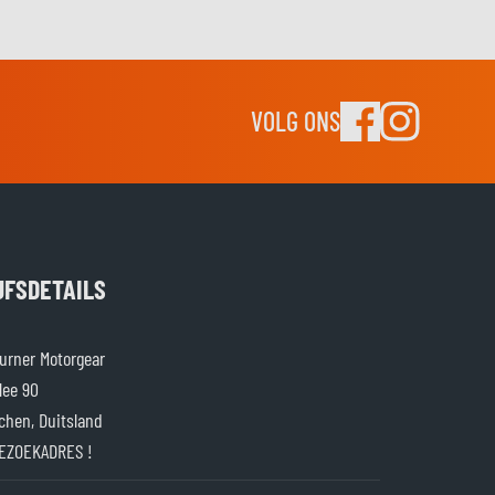
VOLG ONS
JFSDETAILS
rner Motorgear
lee 90
chen, Duitsland
EZOEKADRES !