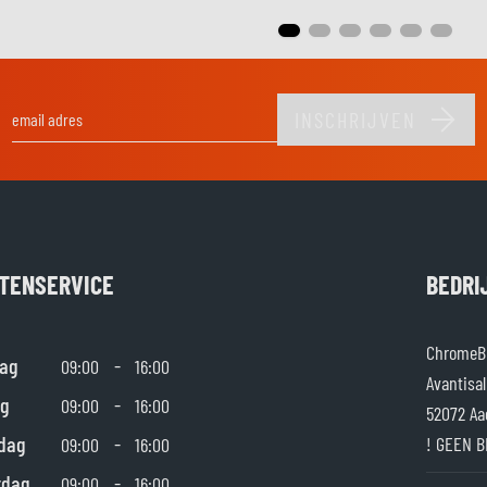
INSCHRIJVEN
E-mail adres
TENSERVICE
BEDRI
ChromeBu
ag
-
09:00
16:00
Avantisal
g
-
09:00
16:00
52072 Aa
dag
-
! GEEN B
09:00
16:00
rdag
-
09:00
16:00