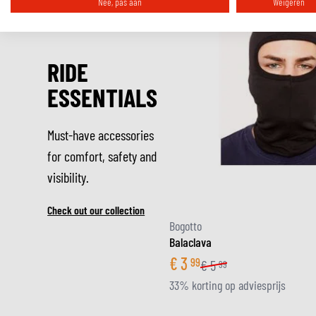
Nee, pas aan
Weigeren
RIDE
ESSENTIALS
Must-have accessories
for comfort, safety and
visibility.
Check out our collection
Bogotto
Balaclava
€
3
99
€
5
99
33% korting op adviesprijs