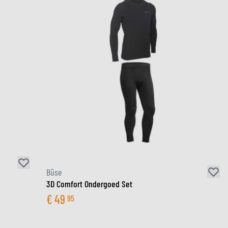
Büse
3D Comfort Ondergoed Set
€
49
95