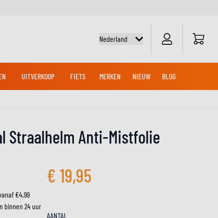
Cart
Nederland
EN
UITVERKOOP
FIETS
MERKEN
NIEUW
BLOG
NG LAARZEN
EN
TEN
FIETSSHIRTS
ACCU'S
OFFROAD- EN CROSSHELMEN
CROSS KLEDING
CRUISER LAARZEN
MERCHANDISE
CRUISER HANDSCHOENEN
 Straalhelm Anti-Mistfolie
CTEN
CROSS SHIRTS
ONDERHOUD
CROSS BROEKEN
ONDERHOUD
UDSPRODUCTEN
€ 19,95
ADVENTUREHELMEN
vanaf €4,99
n binnen 24 uur
KNIE & ELLEBOOG SLIDERS
AANTAL