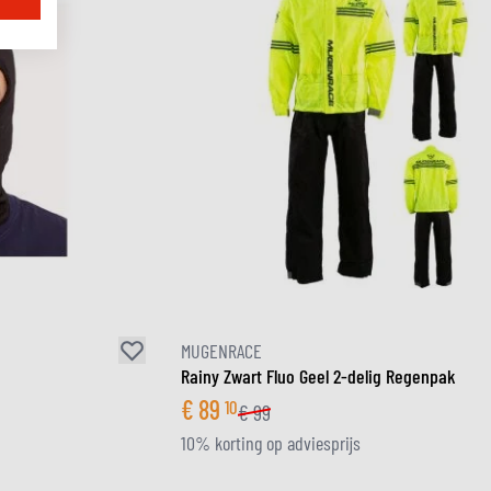
MUGENRACE
Rainy Zwart Fluo Geel 2-delig Regenpak
€
89
10
€
99
10% korting op adviesprijs