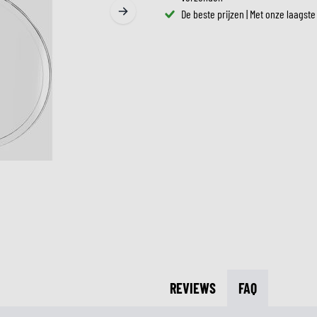
ZONNEVIZIEREN
De beste prijzen | Met onze laagste
TANKTASSEN
CROSSBRILLEN
ZADELTASSEN
RESERVEONDERDELEN HE
BESCHERMING & ACCESSOIRES
VRIJETIJDSKLEDING
BAGAGEREKKEN & BEVESTIGINGEN
BINNENVOERING HELM
AIRBAGS
ACCESSOIRES
BOVENLICHAAM BESCHERMING
TASSEN
ONDERLICHAAM BESCHERMING
PETTEN & MUTSEN
CROSS BESCHERMING
BRILLEN
REFLECTIEVESTEN
SCHOENEN
OVERIGE ACCESSOIRES
HOODIES & SWEATERS
JASSEN
LONGSLEEVES
BROEKEN
OVERHEMDEN
JURKEN & ROKKEN
REVIEWS
FAQ
SOKKEN
T-SHIRTS & POLO'S