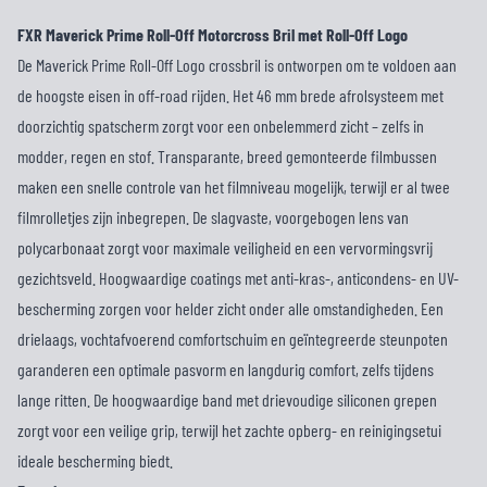
FXR Maverick Prime Roll-Off Motorcross Bril met Roll-Off Logo
De Maverick Prime Roll-Off Logo crossbril is ontworpen om te voldoen aan
de hoogste eisen in off-road rijden. Het 46 mm brede afrolsysteem met
doorzichtig spatscherm zorgt voor een onbelemmerd zicht – zelfs in
modder, regen en stof. Transparante, breed gemonteerde filmbussen
maken een snelle controle van het filmniveau mogelijk, terwijl er al twee
filmrolletjes zijn inbegrepen. De slagvaste, voorgebogen lens van
polycarbonaat zorgt voor maximale veiligheid en een vervormingsvrij
gezichtsveld. Hoogwaardige coatings met anti-kras-, anticondens- en UV-
bescherming zorgen voor helder zicht onder alle omstandigheden. Een
drielaags, vochtafvoerend comfortschuim en geïntegreerde steunpoten
garanderen een optimale pasvorm en langdurig comfort, zelfs tijdens
lange ritten. De hoogwaardige band met drievoudige siliconen grepen
zorgt voor een veilige grip, terwijl het zachte opberg- en reinigingsetui
ideale bescherming biedt.