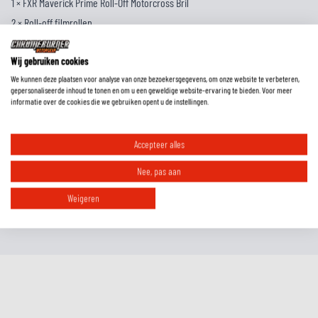
1 × FXR Maverick Prime Roll-Off Motorcross Bril
2 × Roll-off filmrollen
1 × Zacht opberg- en reinigingszakje
Wij gebruiken cookies
We kunnen deze plaatsen voor analyse van onze bezoekersgegevens, om onze website te verbeteren,
EXTRA INFORMATIE
gepersonaliseerde inhoud te tonen en om u een geweldige website-ervaring te bieden. Voor meer
informatie over de cookies die we gebruiken opent u de instellingen.
MAATTABEL
Accepteer alles
REVIEWS
Nee, pas aan
Weigeren
FAQ