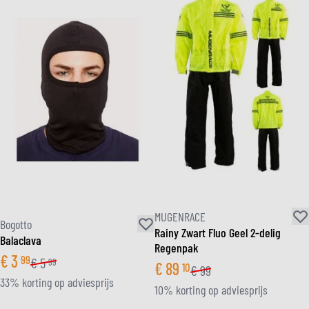
MUGENRACE
Bogotto
Rainy Zwart Fluo Geel 2-delig
Balaclava
Regenpak
€
3
99
€
5
99
€
89
10
€
99
33% korting op adviesprijs
10% korting op adviesprijs