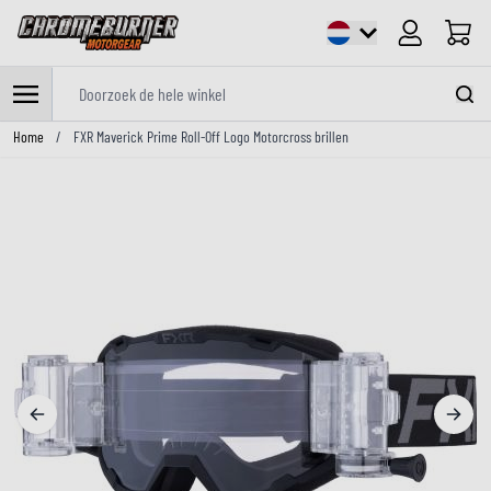
Cart
Doorzoek de hele winkel
Ga naar de inhoud
Home
/
FXR Maverick Prime Roll-Off Logo Motorcross brillen