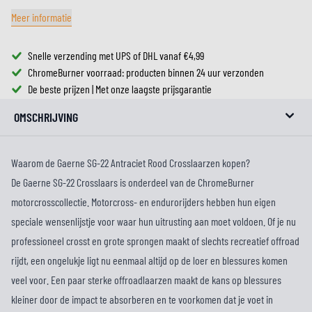
Meer informatie
Snelle verzending met UPS of DHL vanaf €4,99
ChromeBurner voorraad: producten binnen 24 uur verzonden
De beste prijzen | Met onze laagste prijsgarantie
OMSCHRIJVING
Waarom de Gaerne SG-22 Antraciet Rood Crosslaarzen kopen?
De Gaerne SG-22 Crosslaars is onderdeel van de ChromeBurner
motorcrosscollectie. Motorcross- en endurorijders hebben hun eigen
speciale wensenlijstje voor waar hun uitrusting aan moet voldoen. Of je nu
professioneel crosst en grote sprongen maakt of slechts recreatief offroad
rijdt, een ongelukje ligt nu eenmaal altijd op de loer en blessures komen
veel voor. Een paar sterke offroadlaarzen maakt de kans op blessures
kleiner door de impact te absorberen en te voorkomen dat je voet in