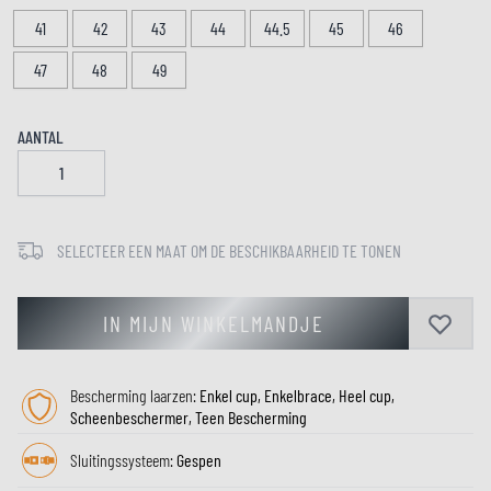
41
42
43
44
44.5
45
46
47
48
49
AANTAL
SELECTEER EEN MAAT OM DE BESCHIKBAARHEID TE TONEN
IN MIJN WINKELMANDJE
Bescherming laarzen:
Enkel cup, Enkelbrace, Heel cup,
Scheenbeschermer, Teen Bescherming
Sluitingssysteem:
Gespen