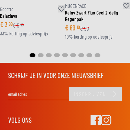
MUGENRACE
Bogotto
Rainy Zwart Fluo Geel 2-delig
Balaclava
Regenpak
€
3
99
€
5
99
€
89
10
€
99
33% korting op adviesprijs
10% korting op adviesprijs
SCHRIJF JE IN VOOR ONZE NIEUWSBRIEF
INSCHRIJVEN
E-mail adres
VOLG ONS