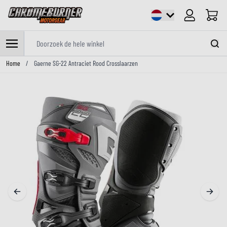
Cart
Doorzoek de hele winkel
Ga naar de inhoud
Home
/
Gaerne SG-22 Antraciet Rood Crosslaarzen