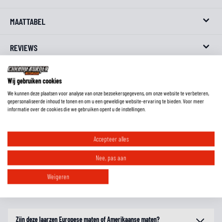
MAATTABEL
REVIEWS
FAQ
Wij gebruiken cookies
We kunnen deze plaatsen voor analyse van onze bezoekersgegevens, om onze website te verbeteren,
gepersonaliseerde inhoud te tonen en om u een geweldige website-ervaring te bieden. Voor meer
informatie over de cookies die we gebruiken opent u de instellingen.
Wat is de pasvorm van deze laarzen?
Accepteer alles
Moet ik motorlaarzen altijd een maat groter bestellen?
Nee, pas aan
Weigeren
Welke laarzen zijn geschikt voor welk seizoen?
Zijn deze laarzen Europese maten of Amerikaanse maten?