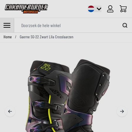
Cart
Doorzoek de hele winkel
Ga naar de inhoud
Home
/
Gaerne SG-22 Zwart Lila Crosslaarzen