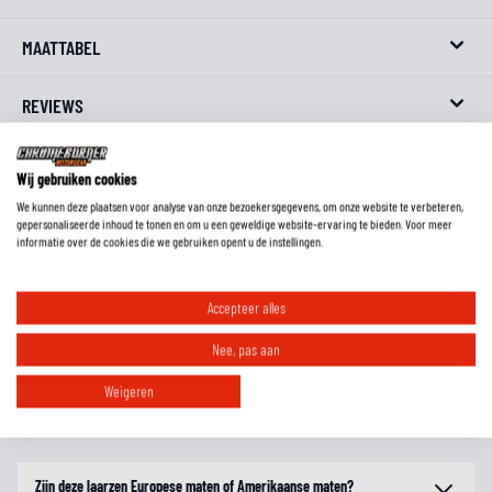
MAATTABEL
REVIEWS
FAQ
Wij gebruiken cookies
We kunnen deze plaatsen voor analyse van onze bezoekersgegevens, om onze website te verbeteren,
gepersonaliseerde inhoud te tonen en om u een geweldige website-ervaring te bieden. Voor meer
informatie over de cookies die we gebruiken opent u de instellingen.
Wat is de pasvorm van deze laarzen?
Accepteer alles
Moet ik motorlaarzen altijd een maat groter bestellen?
Nee, pas aan
Weigeren
Welke laarzen zijn geschikt voor welk seizoen?
Zijn deze laarzen Europese maten of Amerikaanse maten?