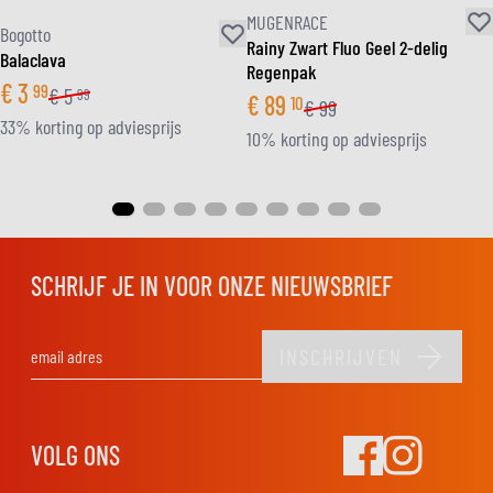
MUGENRACE
Bogotto
Rainy Zwart Fluo Geel 2-delig
Balaclava
Regenpak
€
3
99
€
5
99
€
89
10
€
99
33% korting op adviesprijs
10% korting op adviesprijs
SCHRIJF JE IN VOOR ONZE NIEUWSBRIEF
INSCHRIJVEN
E-mail adres
VOLG ONS