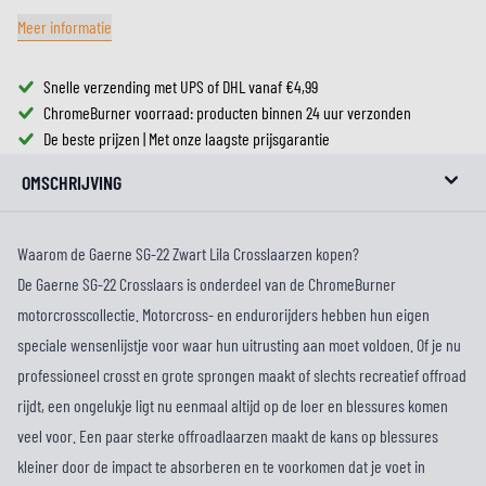
Meer informatie
Snelle verzending met UPS of DHL vanaf €4,99
ChromeBurner voorraad: producten binnen 24 uur verzonden
De beste prijzen | Met onze laagste prijsgarantie
OMSCHRIJVING
Waarom de Gaerne SG-22 Zwart Lila Crosslaarzen kopen?
De Gaerne SG-22 Crosslaars is onderdeel van de ChromeBurner
motorcrosscollectie. Motorcross- en endurorijders hebben hun eigen
speciale wensenlijstje voor waar hun uitrusting aan moet voldoen. Of je nu
professioneel crosst en grote sprongen maakt of slechts recreatief offroad
rijdt, een ongelukje ligt nu eenmaal altijd op de loer en blessures komen
veel voor. Een paar sterke offroadlaarzen maakt de kans op blessures
kleiner door de impact te absorberen en te voorkomen dat je voet in