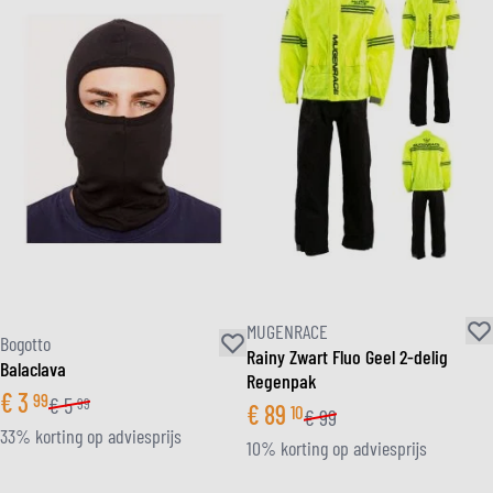
MUGENRACE
Bogotto
Rainy Zwart Fluo Geel 2-delig
Balaclava
Regenpak
€
3
99
€
5
99
€
89
10
€
99
33% korting op adviesprijs
10% korting op adviesprijs