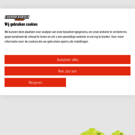
RIDE ESSENTIALS
Wij gebruiken cookies
We kunnen deze plaatsen voor analyse van onze bezoekersgegevens, om onze website te verbeteren,
gepersonaliseerde inhoud te tonen en om u een geweldige website-ervaring te bieden. Voor meer
informatie over de cookies die we gebruiken opent u de instellingen.
Must-have accessories for comfort, safety
and visibility.
Accepteer alles
Check out our collection
Nee, pas aan
Weigeren