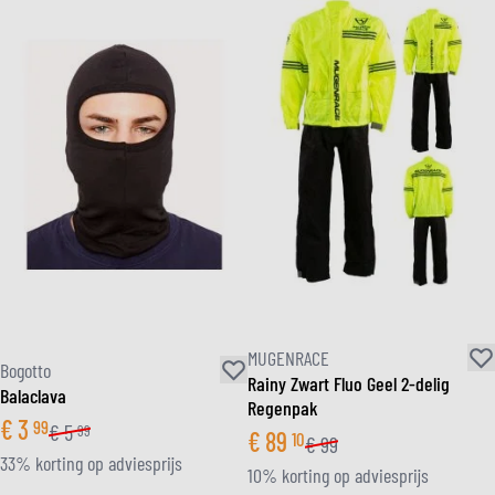
MUGENRACE
Bogotto
Rainy Zwart Fluo Geel 2-delig
Balaclava
Regenpak
€
3
99
€
5
99
€
89
10
€
99
33% korting op adviesprijs
10% korting op adviesprijs